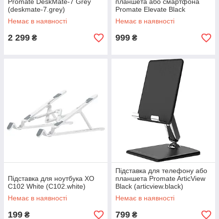
Promate DeskMate-7 Grey
планшета або смартфона
(deskmate-7.grey)
Promate Elevate Black
(elevate.black)
Немає в наявності
Немає в наявності
2 299
999
₴
₴
Підставка для телефону або
Підставка для ноутбука ХО
планшета Promate ArticView
С102 White (C102.white)
Black (articview.black)
Немає в наявності
Немає в наявності
199
799
₴
₴