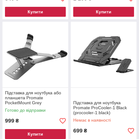
Купити
Купити
Підставка для ноутбука або
планшета Promate
PocketMount Grey
Підставка для ноутбука
(pocketmount.grey)
Promate ProCooler-1 Black
Готово до відправки
(procooler-1.black)
999
Немає в наявності
₴
699
₴
Купити