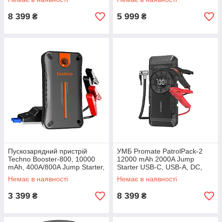
2xUSB-A Black (sparktank-20)
(sparktank-16.black)
8 399
5 999
₴
₴
Пускозарядний пристрій
УМБ Promate PatrolPack-2
Techno Booster-800, 10000
12000 mAh 2000A Jump
mAh, 400А/800A Jump Starter,
Starter USB-С, USB-А, DC,
USB-А, LED ліхтар
LED Black (patrolpack-2)
Немає в наявності
Немає в наявності
3 399
8 399
₴
₴