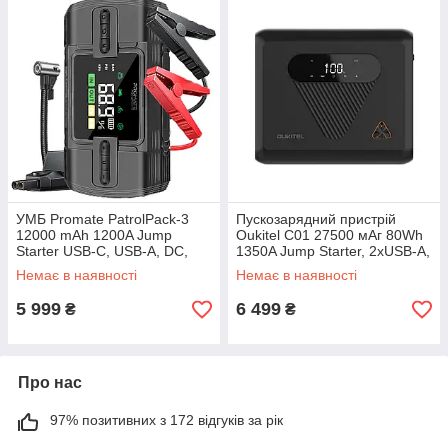
УМБ Promate PatrolPack-3
Пускозарядний пристрій
12000 mAh 1200A Jump
Oukitel C01 27500 мАг 80Wh
Starter USB-С, USB-А, DC,
1350A Jump Starter, 2xUSB-A,
LED Black (patrolpack-3)
USB-C, DC Black
Немає в наявності
Немає в наявності
5 999
6 499
₴
₴
Про нас
97% позитивних з 172 відгуків за рік