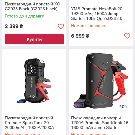
Пускозарядний пристрій XO
CZ025 Black (CZ025.black)
УМБ Promate HexaBolt-20
19200 мАч, 1500A Jump
Готово до відправки
Starter, 10Вт Qi, 2xUSB3.0
Black (hexabolt-20.black)
2 399
Немає в наявності
₴
6 999
₴
Купити
Пускозарядний пристрій
Пуско-зарядний пристрій
Promate SparkTank-20
1200A Promate SparkTank-16
20000mAh, 1000A/2000A
16000 mAh Jump Starter
Jump Starter, DC, USB-C,
2xUSB 3.0 А IP67 LED Black
Немає в наявності
Немає в наявності