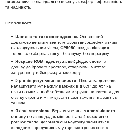
поверхнею
- вона ідеально поєднує комфорт, ефективність
та надійність.
Особливості
:
Швидке та тихе охолодження:
Оснащений
додатково великим вентилятором і високоефективним
охолоджувальним чіпом,
CP5050
швидко відводить
тепло, але зберігає тишу - без шуму, без перегріву.
Яскраве RGB-підсвічування:
Додає стилю та
драйву до ігрового простору, створюючи миттєве
занурення у геймерську атмосферу.
5 рівнів регулювання висоти:
Підставка дозволяє
налаштувати кут нахилу в межах
від 6.5° до 45°
на
п’яти позиціях, щоб забезпечити зручне положення для
огляду екрана й мінімізувати навантаження на зап’ястя
та шию.
Якісні матеріали
: Верхня частина з
алюмінієвого
сплаву
не лише додає міцності, але й ефективно
розсіює тепло, допомагаючи ноутбуку залишатися
холодним і продуктивним у гарячих ігрових сесіях.