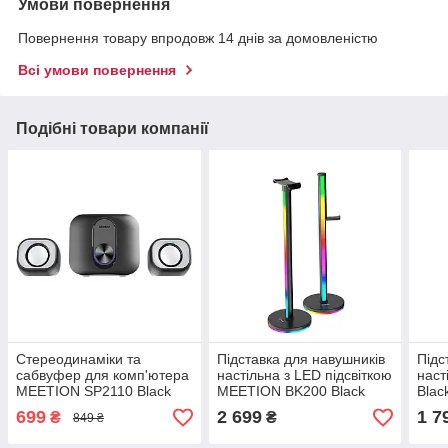
Умови повернення
Повернення товару впродовж 14 днів за домовленістю
Всі умови повернення
Подібні товари компанії
Стереодинаміки та
Підставка для навушників
Підс
сабвуфер для комп'ютера
настільна з LED підсвіткою
наст
MEETION SP2110 Black
MEETION BK200 Black
Blac
(MT-SP2110-A)
(MT-BK200-A)
699
2 699
1 7
₴
₴
849 ₴