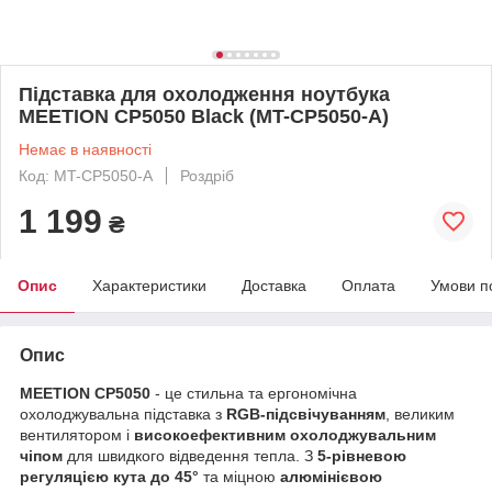
Підставка для охолодження ноутбука
MEETION CP5050 Black (MT-CP5050-A)
Немає в наявності
Код: MT-CP5050-A
Роздріб
1 199
₴
Опис
Характеристики
Доставка
Оплата
Умови п
Опис
MEETION CP5050
-
це стильна та ергономічна
охолоджувальна підставка з
RGB-підсвічуванням
, великим
вентилятором і
високоефективним охолоджувальним
чіпом
для швидкого відведення тепла. З
5-рівневою
регуляцією
кута
до 45°
та міцною
алюмінієвою