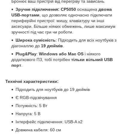
Бронює ваш пристрій від перегріву та зависань.
Зручне підключення: CP5050
оснащена
двома
USB-портами
, що дозволяє одночасно підключати
периферійні пристрої: мишу, клавіатуру чи інші
аксесуари. Більше ніяких обмежень, лише максимум
зручності під час гри чи роботи.
Широка сумісність
: Підходить для всіх ноутбуків з
діагоналлю до
19 дюймів
.
Plug&Play
:
Windows або Mac OS
і ніякого
додаткового ПЗ, тобі потрібен
тільки вільний USB
порт
.
Технічні характеристики:
Підходить для ноутбуків до 19 дюймів
Є RGB-підсвічування
Потужність: 5 Вт
Напруга: 5 В
Інтерфейс підключення: USB-A х2
Довжина кабеля: 60 см