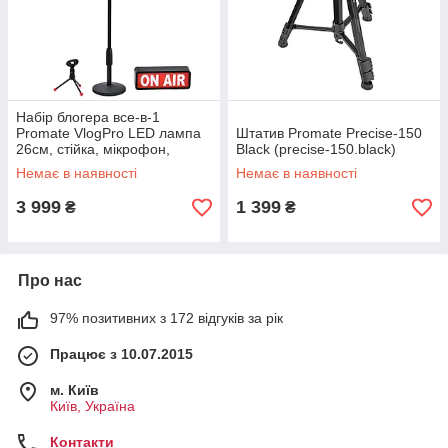
Набір блогера все-в-1
Promate VlogPro LED лампа
Штатив Promate Precise-150
26см, стійка, мікрофон,
Black (precise-150.black)
лайтбокс, кріплення камери і
Немає в наявності
Немає в наявності
смартфона (vlogpro.black)
3 999
1 399
₴
₴
Про нас
97% позитивних з 172 відгуків за рік
Працює з 10.07.2015
м. Київ
Київ, Україна
Контакти