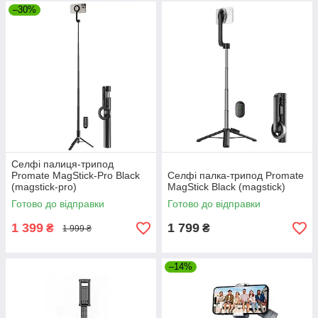
–30%
Cелфі палиця-трипод
Promate MagStick-Pro Black
Cелфі палка-трипод Promate
(magstick-pro)
MagStick Black (magstick)
Готово до відправки
Готово до відправки
1 399
1 799
₴
₴
1 999 ₴
–14%