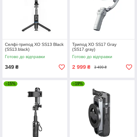
Селфі-трипод ХО SS13 Black
Трипод ХО SS17 Gray
(SS13.black)
(SS17.gray)
Готово до відправки
Готово до відправки
349
2 999
₴
₴
3 499 ₴
–15%
–19%