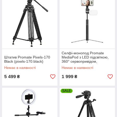
Селфі-монопод Promate
Штатив Promate Pixels-170
MediaPod з LED підсвіткою,
Black (pixels-170.black)
360° сервопривідом,
висувною триногою та
Немає в наявності
Немає в наявності
Bluetooth пультом ДУ
(mediapod.black)
5 499
1 999
₴
₴
SALE