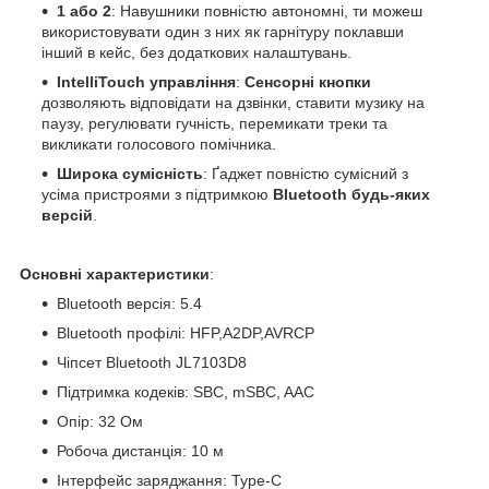
1 або 2
: Навушники повністю автономні, ти можеш
використовувати один з них як гарнітуру поклавши
інший в кейс, без додаткових налаштувань.
IntelliTouch управління
:
Сенсорні кнопки
дозволяють відповідати на дзвінки, ставити музику на
паузу, регулювати гучність, перемикати треки та
викликати голосового помічника.
Широка сумісність
: Ґаджет повністю сумісний з
усіма пристроями з підтримкою
Bluetooth будь-яких
версій
.
Основні характеристики
:
Bluetooth версія: 5.4
Bluetooth профілі: HFP,A2DP,AVRCP
Чіпсет Bluetooth JL7103D8
Підтримка кодеків: SBC, mSBC, AAC
Опір: 32 Ом
Робоча дистанція: 10 м
Інтерфейс заряджання: Type-C