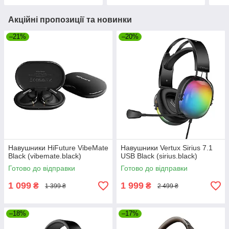
Акційні пропозиції та новинки
–21%
–20%
Навушники HiFuture VibeMate
Навушники Vertux Sirius 7.1
Black (vibemate.black)
USB Black (sirius.black)
Готово до відправки
Готово до відправки
1 099
1 999
₴
₴
1 399 ₴
2 499 ₴
–18%
–17%