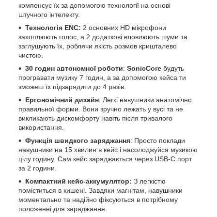
компенсує їх за допомогою технології на основі
штучного інтелекту.
Технологія ENС:
2 основних HD мікрофони
захоплюють голос, а 2 додаткові вловлюють шуми та
заглушують їх, роблячи якість розмов кришталево
чистою.
30 годин автономної роботи
:
SonicCore
будуть
програвати музику 7 годин, а за допомогою кейса ти
зможеш їх підзарядити до 4 разів.
Ергономічний дизайн
: Легкі навушники анатомічно
правильної форми. Вони зручно лежать у вусі та не
викликають дискомфорту навіть після тривалого
використання.
Функція швидкого заряджання
: Просто поклади
навушники на 15 хвилин в кейс і насолоджуйся музикою
цілу годину. Сам кейс заряджається через USB-C порт
за 2 години.
Компактний кейс-аккумулятор:
З легкістю
поміститься в кишені. Завдяки магнітам, навушники
моментально та надійно фіксуються в потрібному
положенні для заряджання.