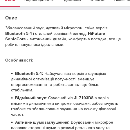
Опис
Збалансований звук, чутливий мікрофон, свіжа версія
Bluetooth 5.4
і стильний зовнішній вигляд.
HiFuture
SonicCore
- витончений дизайн, комфортна посадка, все це
робить навушники ідеальними.
Особливості
:
Bluetooth 5.4:
Найсучасніша версія з функцією
динамічної оптимізації потужності, зменшує
енергоспоживання та робить сигнал ще більш
стабільним.
Відмінний звук
: Сучасний чіп
JL7103D8
в парі з
якісними динамічними випромінювачами, забезпечують
глибоке та збалансоване звучання на всьому діапазоні
частот.
Активне шумозаглушення:
Вбудований мікрофон
вловлює сторонні шуми в режимі реального часу та