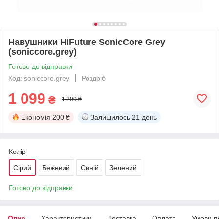
Навушники HiFuture SonicCore Grey
(soniccore.grey)
Готово до відправки
Код: soniccore.grey
Роздріб
1 099
₴
1 299 ₴
Економія
200 ₴
Залишилось
21 день
Колір
Сірий
Бежевий
Синій
Зелений
Готово до відправки
Опис
Характеристики
Доставка
Оплата
Умови п