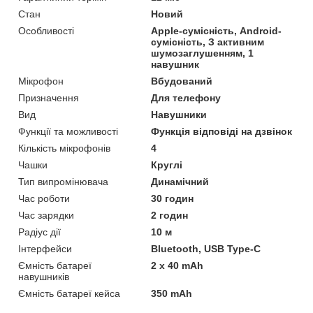
Стан
Новий
Особливості
Apple-сумісність, Android-
сумісність, З активним
шумозаглушенням, 1
навушник
Мікрофон
Вбудований
Призначення
Для телефону
Вид
Навушники
Функції та можливості
Функція відповіді на дзвінок
Кількість мікрофонів
4
Чашки
Круглі
Тип випромінювача
Динамічний
Час роботи
30 годин
Час зарядки
2 годин
Радіус дії
10 м
Інтерфейси
Bluetooth, USB Type-C
Ємність батареї
2 x 40 mAh
навушників
Ємність батареї кейса
350 mAh