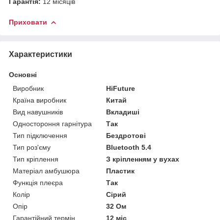
Гарантія:
12 місяців
Приховати
Характеристики
Основні
Виробник
HiFuture
Країна виробник
Китай
Вид навушників
Вкладиші
Одностороння гарнітура
Так
Тип підключення
Бездротові
Тип роз'єму
Bluetooth 5.4
Тип кріплення
З кріпленням у вухах
Матеріал амбушюра
Пластик
Функція плеєра
Так
Колір
Сірий
Опір
32 Ом
Гарантійний термін
12 міс