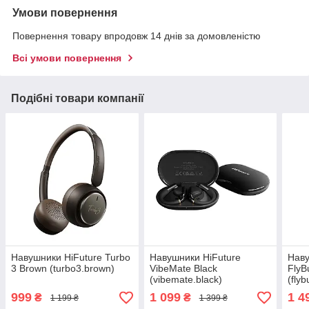
Умови повернення
Повернення товару впродовж 14 днів за домовленістю
Всі умови повернення
Подібні товари компанії
Навушники HiFuture Turbo
Навушники HiFuture
Наву
3 Brown (turbo3.brown)
VibeMate Black
FlyB
(vibemate.black)
(flyb
999
1 099
1 4
₴
₴
1 199 ₴
1 399 ₴