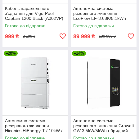
Кабель паралельного
Автономна система
з'єднання для VigorPool
резервного живлення
Captain 1200 Black (A002VP)
EcoFlow EF-3.68K/5.1kWh
інвертор + батарея +
Готово до відправки
Готово до відправки
підставка під батарею (EF-
3.68K/5.1kWh)
999
89 999
₴
₴
2 199 ₴
139 999 ₴
–28%
–14%
Автономна система
Автономна система
резервного живлення
резервного живлення Growatt
Hiconics HiEnergy-T / 10kW /
GW 3,5kW/5kWh гібридний
10.2kWh / LiFePO4 (HEC2-
інвертор + батарея +
Готово до відправки
Готово до відправки