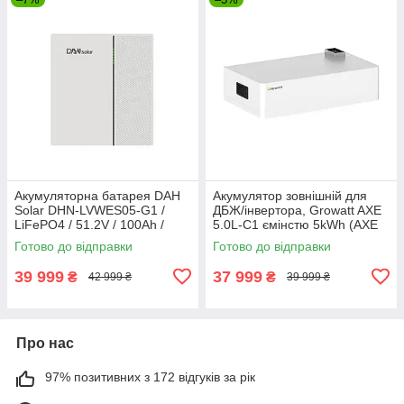
Акумуляторна батарея DAH
Акумулятор зовнішній для
Solar DHN-LVWES05-G1 /
ДБЖ/інвертора, Growatt AXE
LiFePO4 / 51.2V / 100Ah /
5.0L-C1 ємінстю 5kWh (AXE
5120Wh White
5.0L-C1)
Готово до відправки
Готово до відправки
39 999
37 999
₴
₴
42 999 ₴
39 999 ₴
Про нас
97% позитивних з 172 відгуків за рік