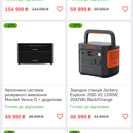
T10.10)
комплект кабелів (GW-
3,5kW/5kWh)
154 999
59 999
₴
₴
214 999 ₴
69 999 ₴
–12%
–10%
Автономна система
Зарядна станція Jackery
резервного живлення
Explorer 2000 V2 2200W,
Marstek Venus-D + додаткова
2042Wh Black/Orange
батарея Venus-D Battery
Готово до відправки
Готово до відправки
2200 Вт (Venus-D + Venus-D
Battery)
49 999
46 999
₴
₴
56 999 ₴
51 999 ₴
–7%
–5%