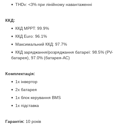
THDv: <3% при лінійному навантаженні
ККД:
ККД MPPT: 99.9%
ККД Euro: 96.1%
Максимальний ККД: 97.7%
ККД заряджання/розряджання батареї: 98.5% (PV-
батарея), 97.0% (батарея-AC)
Комплектація:
1х інвертор
2х батарея
1х блок керування BMS
1х підставка
Гарантія:
10 років