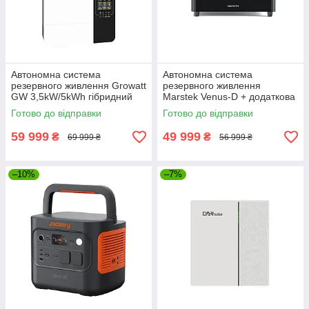
Автономна система
Автономна система
резервного живлення Growatt
резервного живлення
GW 3,5kW/5kWh гібридний
Marstek Venus-D + додаткова
інвертор + батарея +
батарея Venus-D Battery
Готово до відправки
Готово до відправки
комплект кабелів (GW-
2200 Вт (Venus-D + Venus-D
3,5kW/5kWh)
Battery)
59 999
49 999
₴
₴
69 999 ₴
56 999 ₴
–10%
–7%