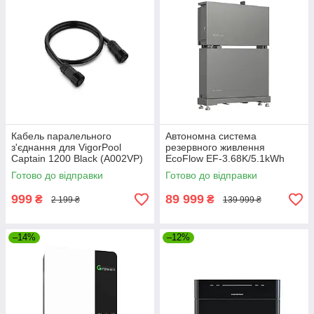
Кабель паралельного
Автономна система
з'єднання для VigorPool
резервного живлення
Captain 1200 Black (A002VP)
EcoFlow EF-3.68K/5.1kWh
інвертор + батарея +
Готово до відправки
Готово до відправки
підставка під батарею (EF-
3.68K/5.1kWh)
999
89 999
₴
₴
2 199 ₴
139 999 ₴
–14%
–12%