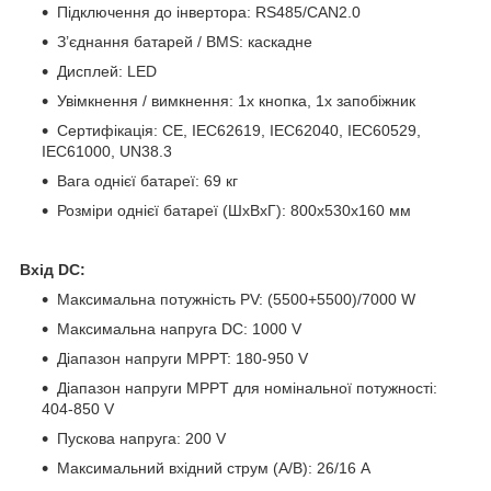
Підключення до інвертора: RS485/CAN2.0
З’єднання батарей / BMS: каскадне
Дисплей: LED
Увімкнення / вимкнення: 1x кнопка, 1х запобіжник
Сертифікація: CE, IEC62619, IEC62040, IEC60529,
IEC61000, UN38.3
Вага однієї батареї: 69 кг
Розміри однієї батареї (ШхВхГ): 800x530x160 мм
Вхід DC:
Максимальна потужність PV: (5500+5500)/7000 W
Максимальна напруга DC: 1000 V
Діапазон напруги MPPT: 180-950 V
Діапазон напруги MPPT для номінальної потужності:
404-850 V
Пускова напруга: 200 V
Максимальний вхідний струм (А/В): 26/16 A