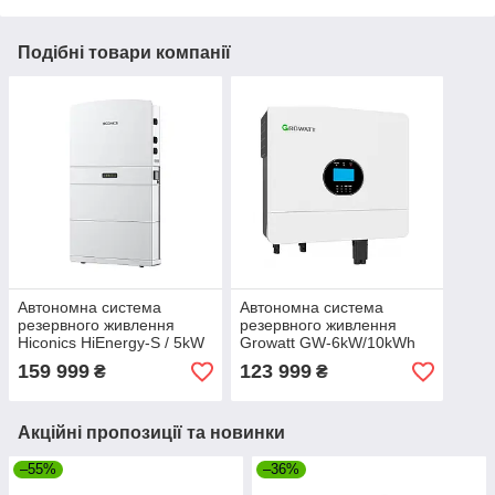
Подібні товари компанії
Автономна система
Автономна система
резервного живлення
резервного живлення
Hiconics HiEnergy-S / 5kW
Growatt GW-6kW/10kWh
/ 10.2kWh / LiFePO4
гібридний інвертор +
159 999
123 999
₴
₴
(HEC2-S5.10)
батарея 2шт. + комплект
кабелів (GW-6kW/10kWh)
Акційні пропозиції та новинки
–55%
–36%