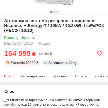
Автономна система резервного живлення
Hiconics HiEnergy-T / 10kW / 10.2kWh / LiFePO4
(HEC2-T10.10)
Готово до відправки
Код: HEC2-T10.10
Роздріб
154 999
₴
214 999 ₴
Економія
60000 ₴
Залишилось
22 дні
Опис
Характеристики
Доставка
Оплата
Умови п
Опис
Дві
LiFePO4
батареї сумарною ємністю
10.2kWh
з терміном
служби
понад 10 років
та високопродуктивний інвертор на