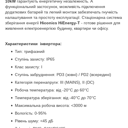
10kW
гарантують енергетичну незалежність. А
функціональний застосунок, можливість підключення
додаткових батарей та легкий монтаж забезпечать гнучкість
налаштування та простоту експлуатації. Стаціонарна система
зберігання енергії
Hiconics HiEnergy-T
- готове рішення для
живлення електроенергією будинку, квартири чи офісу.
Характеристики інвертора:
Тип: трифазний
Ступінь захисту: IP65
Клас захисту: I
Ступінь забруднення: PD3 (зовні) / PD2 (всередині)
Категорія перенапруги: ІІІ (MAINS), ІІ (DC)
Робоча температура: від -20°C до 60°C
Температура зберігання: від -40°C до 70°C
Максимальна робоча висота: <3000 м
Вологість: 0-95%
Рівень шуму: <45 дБ