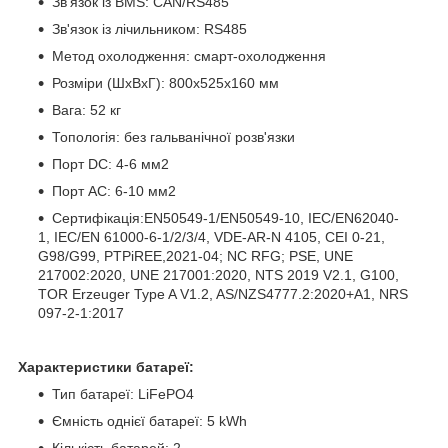
Зв'язок із BMS: CAN/RS485
Зв'язок із лічильником: RS485
Метод охолодження: смарт-охолодження
Розміри (ШхВхГ): 800х525х160 мм
Вага: 52 кг
Топологія: без гальванічної розв'язки
Порт DC: 4-6 мм2
Порт AC: 6-10 мм2
Сертифікація:EN50549-1/EN50549-10, IEC/EN62040-
1, IEC/EN 61000-6-1/2/3/4, VDE-AR-N 4105, CEI 0-21,
G98/G99, PTPiREE,2021-04; NC RFG; PSE, UNE
217002:2020, UNE 217001:2020, NTS 2019 V2.1, G100,
TOR Erzeuger Type A V1.2, AS/NZS4777.2:2020+A1, NRS
097-2-1:2017
Характеристики
батареї
:
Тип батареї: LiFePO4
Ємність однієї батареї: 5 kWh
Кількість батарей: 2