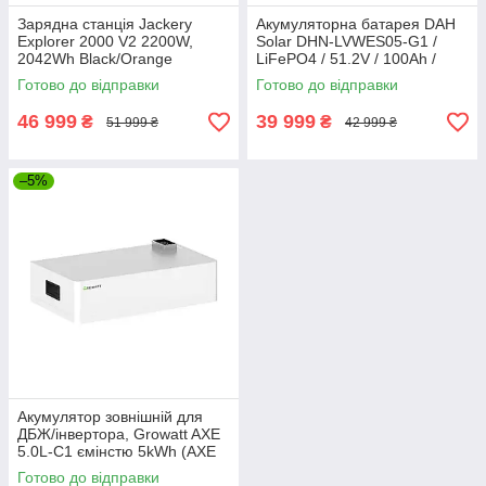
Зарядна станція Jackery
Акумуляторна батарея DAH
Explorer 2000 V2 2200W,
Solar DHN-LVWES05-G1 /
2042Wh Black/Orange
LiFePO4 / 51.2V / 100Ah /
5120Wh White
Готово до відправки
Готово до відправки
46 999
39 999
₴
₴
51 999 ₴
42 999 ₴
–5%
Акумулятор зовнішній для
ДБЖ/інвертора, Growatt AXE
5.0L-C1 ємінстю 5kWh (AXE
5.0L-C1)
Готово до відправки