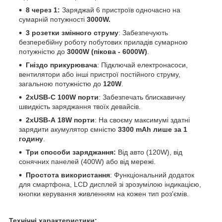
8 через 1:
Заряджай 6 пристроїв одночасно на
сумарній потужності
3000W.
3 розетки змінного струму
: Забезпечують
безперебійну роботу побутових приладів сумарною
потужністю до
3000W (пікова - 6000W)
.
Гніздо прикурювача
: Підключай електронасоси,
вентилятори або інші пристрої постійного струму,
загальною потужністю до
120W
.
2xUSB-C 100W порти
: Забезпечать блискавичну
швидкість заряджання твоїх девайсів.
2xUSB-А 18W порти
: На своєму максимумі здатні
зарядити акумулятор ємністю
3300 mAh лише за 1
годину
.
Три способи заряджання:
Від авто (120W), від
сонячних панелей (400W) або від мережі.
Простота використання
: Функціональний додаток
для смартфона, LCD дисплей зі зрозумілою індикацією,
кнопки керування живленням на кожен тип роз'ємів.
Технічні характеристики: