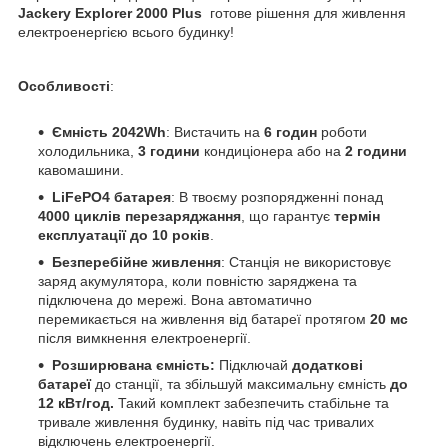
Jackery Explorer 2000 Plus
готове рішення для живлення
електроенергією всього будинку!
Особливості
:
Ємність 2042Wh
: Вистачить на
6
годин
роботи
холодильника,
3 години
кондиціонера або на
2 години
кавомашини.
LiFePO4 батарея
: В твоєму розпорядженні понад
4000 циклів перезаряджання
, що гарантує
термін
експлуатації до 10 років
.
Безперебійне живлення
: Станція не використовує
заряд акумулятора, коли повністю заряджена та
підключена до мережі. Вона автоматично
перемикається на живлення від батареї протягом
20 мс
після вимкнення електроенергії.
Розширювана ємність:
Підключай
додаткові
батареї
до станції, та збільшуй максимальну ємність
до
12 кВт/год.
Такий комплект забезпечить стабільне та
тривале живлення будинку, навіть під час тривалих
відключень електроенергії.