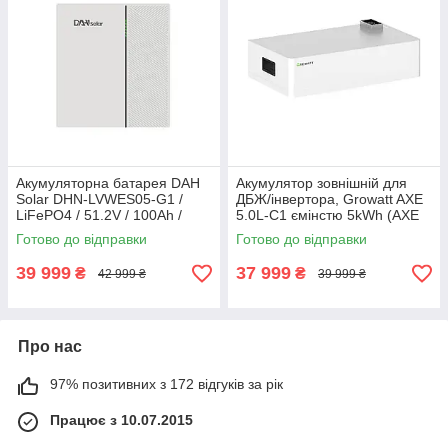
Акумуляторна батарея DAH
Акумулятор зовнішній для
Solar DHN-LVWES05-G1 /
ДБЖ/інвертора, Growatt AXE
LiFePO4 / 51.2V / 100Ah /
5.0L-C1 ємінстю 5kWh (AXE
5120Wh White
5.0L-C1)
Готово до відправки
Готово до відправки
39 999
37 999
₴
₴
42 999 ₴
39 999 ₴
Про нас
97% позитивних з 172 відгуків за рік
Працює з 10.07.2015