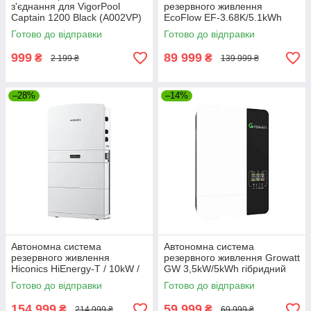
з'єднання для VigorPool
резервного живлення
Captain 1200 Black (A002VP)
EcoFlow EF-3.68K/5.1kWh
інвертор + батарея +
Готово до відправки
Готово до відправки
підставка під батарею (EF-
3.68K/5.1kWh)
999
89 999
₴
₴
2 199 ₴
139 999 ₴
–28%
–14%
Автономна система
Автономна система
резервного живлення
резервного живлення Growatt
Hiconics HiEnergy-T / 10kW /
GW 3,5kW/5kWh гібридний
10.2kWh / LiFePO4 (HEC2-
інвертор + батарея +
Готово до відправки
Готово до відправки
T10.10)
комплект кабелів (GW-
3,5kW/5kWh)
154 999
59 999
₴
₴
214 999 ₴
69 999 ₴