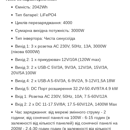
Ємність: 2042Wh
Тип батареї: LiFePO4
Циклів перезаряджання: 4000
Сумарна вихідна потужність: 3000W
Тип інвертора: Чиста синусоїда
Вихід 1: 3 х розетка AC 230V, 50Hz, 13А, 3000W
(пікова 6000W)
Вихід 2: 1 х прикурювач 12V/10A (120W max)
Вихід 3: 2 х USB-C 5V/3A, 9V/3A, 12V/3A, 15V/3A,
20V/5A 100W
Вихід 4: 2 х USB-A 5-6V/3A, 6-9V/2A, 9-12V/1,5A 18W
Вихід 5: DC Порт розширення 32.2V-50.4V/97A 4.9 kW
Вхід 1: Розетка АС 230V, 50Hz, 10A; 7.5-60V/12A
Вхід 2: 2 х DC 11-17.5V/8A; 17.5-60V/12A, 1400W Max
Час заряджання: від мережі змінного струму - 2
години; від сонячної панелі на 100W - 6-15 годин (в
залежності від кількості панелей) від сонячної панелі на
200W - 2.4-30 годин годин (в залежності від кількості