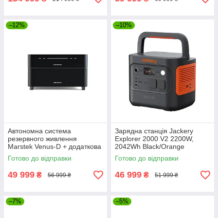
–12%
–10%
Автономна система
Зарядна станція Jackery
резервного живлення
Explorer 2000 V2 2200W,
Marstek Venus-D + додаткова
2042Wh Black/Orange
батарея Venus-D Battery
Готово до відправки
Готово до відправки
2200 Вт (Venus-D + Venus-D
Battery)
49 999
46 999
₴
₴
56 999 ₴
51 999 ₴
–7%
–5%