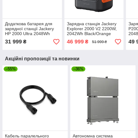
Додаткова батарея для
Зарядна станція Jackery
Заря
зарядної станції Jackery
Explorer 2000 V2 2200W,
P200
HP 2000 Ultra 2048Wh
2042Wh Black/Orange
204
Grey (HP Battery 2000)
31 999
46 999
49 
₴
₴
51 999 ₴
Акційні пропозиції та новинки
–55%
–36%
Кабель паралельного
Автономна система