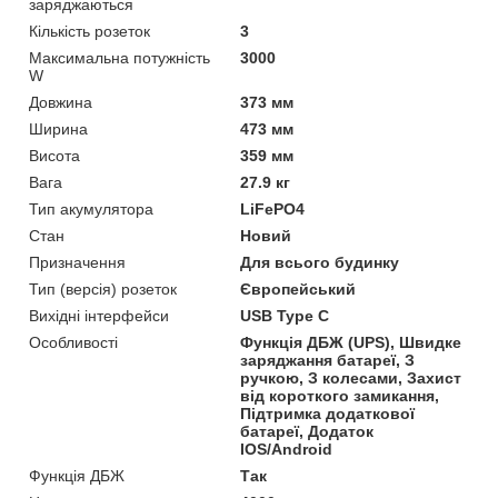
заряджаються
Кількість розеток
3
Максимальна потужність
3000
W
Довжина
373 мм
Ширина
473 мм
Висота
359 мм
Вага
27.9 кг
Тип акумулятора
LiFePO4
Стан
Новий
Призначення
Для всього будинку
Тип (версія) розеток
Європейський
Вихідні інтерфейси
USB Type C
Особливості
Функція ДБЖ (UPS), Швидке
заряджання батареї, З
ручкою, З колесами, Захист
від короткого замикання,
Підтримка додаткової
батареї, Додаток
IOS/Android
Функція ДБЖ
Так