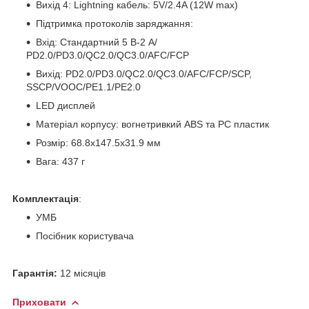
Вихід 4: Lightning кабель: 5V/2.4A (12W max)
Підтримка протоколів заряджання:
Вхід: Стандартний 5 В-2 А/
PD2.0/PD3.0/QC2.0/QC3.0/AFC/FCP
Вихід: PD2.0/PD3.0/QC2.0/QC3.0/AFC/FCP/SCP,
SSCP/VOOC/PE1.1/PE2.0
LED дисплей
Матеріал корпусу: вогнетривкий ABS та PC пластик
Розмір: 68.8х147.5х31.9 мм
Вага: 437 г
Комплектація
:
УМБ
Посібник користувача
Гарантія:
12 місяців
Приховати