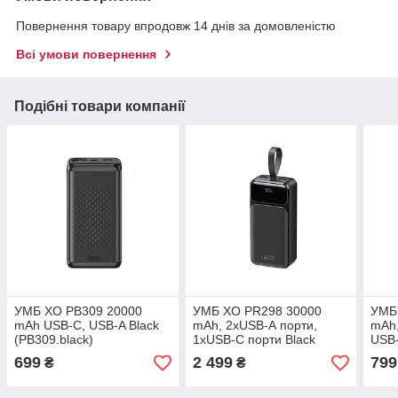
Повернення товару впродовж 14 днів за домовленістю
Всі умови повернення
Подібні товари компанії
УМБ XO PB309 20000
УМБ XO PR298 30000
УМБ
mAh USB-C, USB-A Black
mAh, 2xUSB-А порти,
mAh,
(PB309.black)
1хUSB-C порти Black
USB
(PR298.black)
C/Li
699
2 499
799
₴
₴
A ко
(PR2