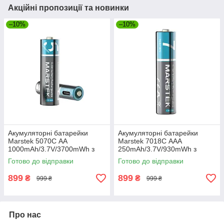
Акційні пропозиції та новинки
–10%
–10%
Акумуляторні батарейки
Акумуляторні батарейки
Marstek 5070С AA
Marstek 7018С AAA
1000mAh/3.7V/3700mWh з
250mAh/3.7V/930mWh з
роз'ємом USB Type-C, 4шт
роз'ємом USB Type-C, 4шт
Готово до відправки
Готово до відправки
(5070C)
(7018С)
899
899
₴
₴
999 ₴
999 ₴
Про нас