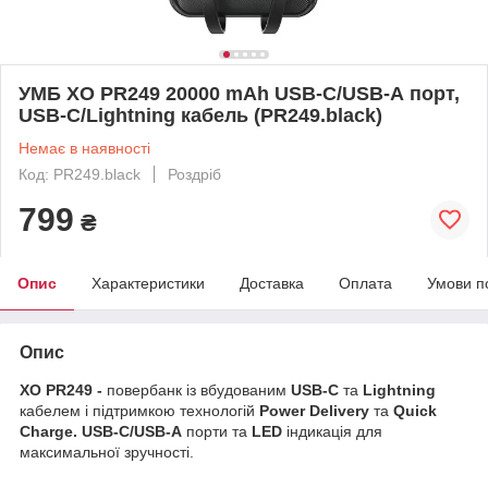
УМБ XO PR249 20000 mAh USB-C/USB-А порт,
USB-C/Lightning кабель (PR249.black)
Немає в наявності
Код: PR249.black
Роздріб
799
₴
Опис
Характеристики
Доставка
Оплата
Умови п
Опис
XO PR249 -
повербанк із вбудованим
USB-C
та
Lightning
кабелем і підтримкою технологій
Power Delivery
та
Quick
Charge.
USB-C/USB-A
порти та
LED
індикація для
максимальної зручності.