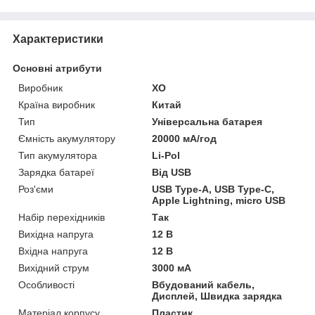
Характеристики
Основні атрибути
Виробник
XO
Країна виробник
Китай
Тип
Універсальна батарея
Ємність акумулятору
20000 мА/год
Тип акумулятора
Li-Pol
Зарядка батареї
Від USB
Роз'єми
USB Type-A, USB Type-C,
Apple Lightning, micro USB
Набір перехідників
Так
Вихідна напруга
12 В
Вхідна напруга
12 В
Вихідний струм
3000 мА
Особливості
Вбудований кабель,
Дисплей, Швидка зарядка
Матеріал корпусу
Пластик