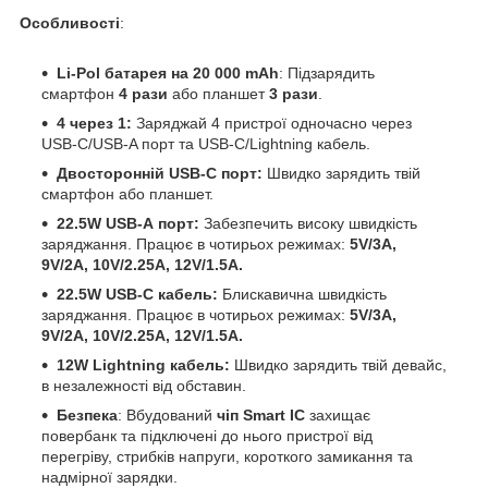
Особливості
:
Li-Pol батарея на 20 000 mAh
: Підзарядить
смартфон
4 рази
або планшет
3 рази
.
4 через 1:
Заряджай 4 пристрої одночасно через
USB-C/USB-A порт та USB-C/Lightning
кабель.
Двосторонній USB-C порт:
Швидко зарядить твій
смартфон або планшет.
22.5W USB-А порт:
Забезпечить високу швидкість
заряджання. Працює в чотирьох режимах:
5V/3A,
9V/2A, 10V/2.25A, 12V/1.5A.
22.5W USB-C кабель:
Блискавична швидкість
заряджання. Працює в чотирьох режимах:
5V/3A,
9V/2A, 10V/2.25A, 12V/1.5A.
12W Lightning кабель:
Швидко зарядить твій девайс,
в незалежності від обставин.
Безпека
: Вбудований
чіп Smart IC
захищає
повербанк та підключені до нього пристрої від
перегріву, стрибків напруги, короткого замикання та
надмірної зарядки.