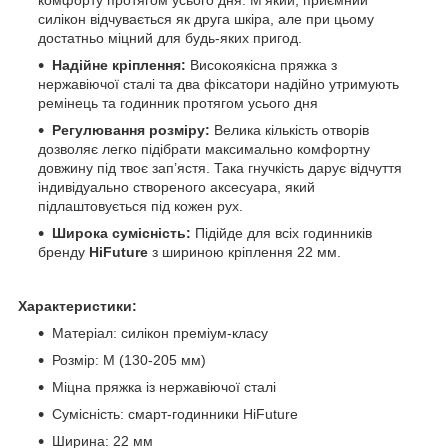
силікон відчувається як друга шкіра, але при цьому
достатньо міцний для будь-яких пригод.
Надійне кріплення:
Високоякісна пряжка з
нержавіючої сталі та два фіксатори надійно утримують
ремінець та годинник протягом усього дня
Регулювання розміру:
Велика кількість отворів
дозволяє легко підібрати максимально комфортну
довжину під твоє зап’ястя. Така гнучкість дарує відчуття
індивідуально створеного аксесуара, який
підлаштовується під кожен рух.
Широка сумісність:
Підійде для всіх годинників
бренду
HiFuture
з шириною кріплення 22 мм.
Характеристики:
Матеріал: силікон преміум-класу
Розмір: M (130-205 мм)
Міцна пряжка із нержавіючої сталі
Сумісність: смарт-годинники HiFuture
Ширина: 22 мм