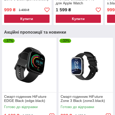
для Apple Watch
s.bla
42/44/45/49 мм, серії 1-9,
999
1 599
999
₴
₴
1 499 ₴
SE, Ultra 1-2 Black
(silicaband-pro.black)
Купити
Купити
Акційні пропозиції та новинки
–37%
–33%
Смарт-годинник HiFuture
Смарт-годинник HiFuture
EDGE Black (edge.black)
Zone 3 Black (zone3.black)
Готово до відправки
Готово до відправки