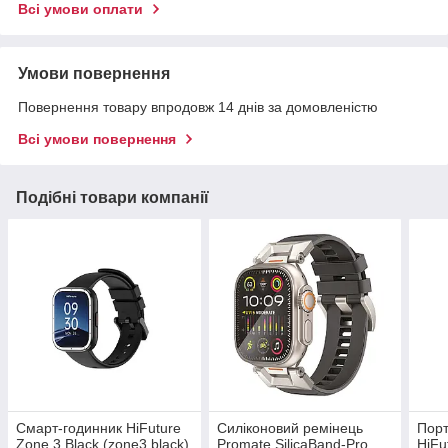
Всі умови оплати
Умови повернення
Повернення товару впродовж 14 днів за домовленістю
Всі умови повернення
Подібні товари компанії
Смарт-годинник HiFuture
Силіконовий ремінець
Порт
Zone 3 Black (zone3.black)
Promate SilicaBand-Pro
HiFu