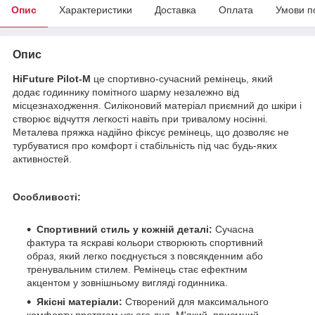
Опис
Характеристики
Доставка
Оплата
Умови п
Опис
HiFuture Pilot-M
це спортивно-сучасний ремінець, який
додає годиннику помітного шарму незалежно від
місцезнаходження. Силіконовий матеріал приємний до шкіри і
створює відчуття легкості навіть при тривалому носінні.
Металева пряжка надійно фіксує ремінець, що дозволяє не
турбуватися про комфорт і стабільність під час будь-яких
активностей.
Особливості:
Спортивний стиль у кожній деталі:
Сучасна
фактура та яскраві кольори створюють спортивний
образ, який легко поєднується з повсякденним або
тренувальним стилем. Ремінець стає ефектним
акцентом у зовнішньому вигляді годинника.
Якісні матеріали:
Створений для максимального
комфорту протягом усього дня.
М'який, приємний