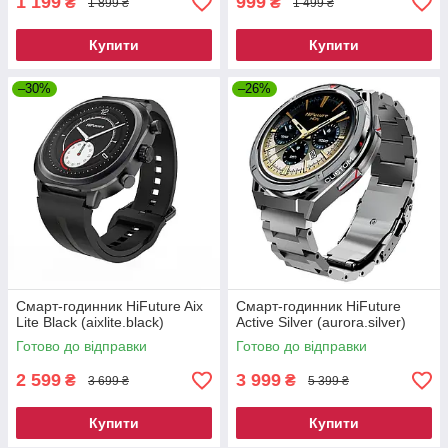
1 199
999
₴
₴
1 899 ₴
1 499 ₴
Купити
Купити
–30%
–26%
Смарт-годинник HiFuture Aix
Смарт-годинник HiFuture
Lite Black (aixlite.black)
Active Silver (aurora.silver)
Готово до відправки
Готово до відправки
2 599
3 999
₴
₴
3 699 ₴
5 399 ₴
Купити
Купити