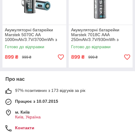
Акумуляторні батарейки
Акумуляторні батарейки
Marstek 5070С AA
Marstek 7018С AAA
1000mAh/3.7V/3700mWh з
250mAh/3.7V/930mWh з
роз'ємом USB Type-C, 4шт
роз'ємом USB Type-C, 4шт
Готово до відправки
Готово до відправки
(5070C)
(7018С)
899
899
₴
₴
999 ₴
999 ₴
Про нас
97% позитивних з 173 відгуків за рік
Працює з 10.07.2015
м. Київ
Київ, Україна
Контакти