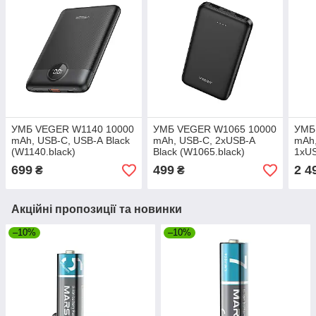
УМБ VEGER W1140 10000
УМБ VEGER W1065 10000
УМБ
mAh, USB-C, USB-А Black
mAh, USB-C, 2хUSB-А
mAh,
(W1140.black)
Black (W1065.black)
1хUS
(PR2
699
499
2 4
₴
₴
Акційні пропозиції та новинки
–10%
–10%