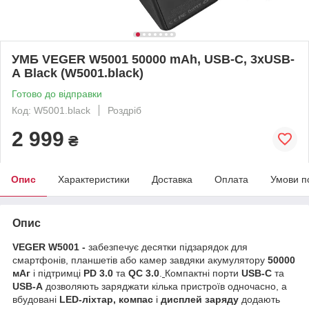
УМБ VEGER W5001 50000 mAh, USB-C, 3хUSB-
А Black (W5001.black)
Готово до відправки
Код: W5001.black
Роздріб
2 999
₴
Опис
Характеристики
Доставка
Оплата
Умови п
Опис
VEGER W5001 -
забезпечує десятки підзарядок для
смартфонів, планшетів або камер завдяки акумулятору
50000
мАг
і підтримці
PD 3.0
та
QC 3.0
.
Компактні порти
USB-C
та
USB-A
дозволяють заряджати кілька пристроїв одночасно, а
вбудовані
LED-ліхтар, компас
і
дисплей заряду
додають