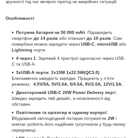
зручності під час вечірніх пригод чи аварійних ситуацій.
Особливості
:
Потужна батарея на 50 000 mAh
: Підзарядить
смартфон
до 14 разів
або планшет
до 10 разів
. Сам
повербанк можна зарядити через
USB-C
,
microUSB
або
Lightning
порти.
4 через 1
: Заряжай 4 пристрої одночасно через USB-
C та
USB-А.
3хUSB-А порти
:
2х15W 1x22.5W(QC3.0)
Блискавична швидкість зарядки. Працюють у п’яти
режимах:
4.5V/5A, 5V/3.0A, 5/4.5A, 9V/2.0A, 12V/1.5A.
Двосторонній USB-C 20W Power Delivery порт:
Швидко зарядить твій девайс, в незалежності від
обставин.
Освітлення та орієнтир в одному корпусі:
Вбудований світлодіодний ліхтарик потужністю
2W
і
компас роблять його надійним супутником у будь-якому
середовищі.