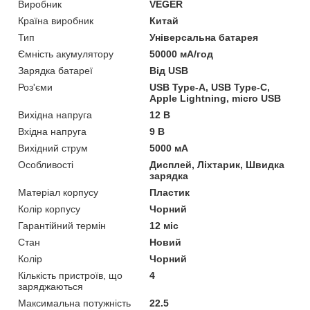
Виробник
VEGER
Країна виробник
Китай
Тип
Універсальна батарея
Ємність акумулятору
50000 мА/год
Зарядка батареї
Від USB
Роз'єми
USB Type-A, USB Type-C,
Apple Lightning, micro USB
Вихідна напруга
12 В
Вхідна напруга
9 В
Вихідний струм
5000 мА
Особливості
Дисплей, Ліхтарик, Швидка
зарядка
Матеріал корпусу
Пластик
Колір корпусу
Чорний
Гарантійний термін
12 міс
Стан
Новий
Колір
Чорний
Кількість пристроїв, що
4
заряджаються
Максимальна потужність
22.5