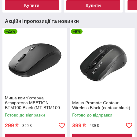
Купити
Купити
Акційні пропозиції та новинки
–25%
–9%
Миша комп'ютерна
бездротова MEETION
Миша Promate Contour
BTM100 Black (MT-BTM100-
Wireless Black (contour.black)
A)
Готово до відправки
Готово до відправки
299
399
₴
₴
399 ₴
439 ₴