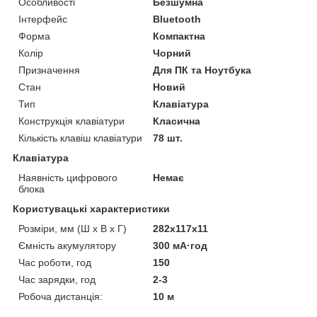
Особливості
Безшумна
Інтерфейс
Bluetooth
Форма
Компактна
Колір
Чорний
Призначення
Для ПК та Ноутбука
Стан
Новий
Тип
Клавіатура
Конструкція клавіатури
Класична
Кількість клавіш клавіатури
78 шт.
Клавіатура
Наявність цифрового
Немає
блока
Користувацькі характеристики
Розміри, мм (Ш х В х Г)
282х117х11
Ємність акумулятору
300 мА·год
Час роботи, год
150
Час зарядки, год
2-3
Робоча дистанція:
10 м