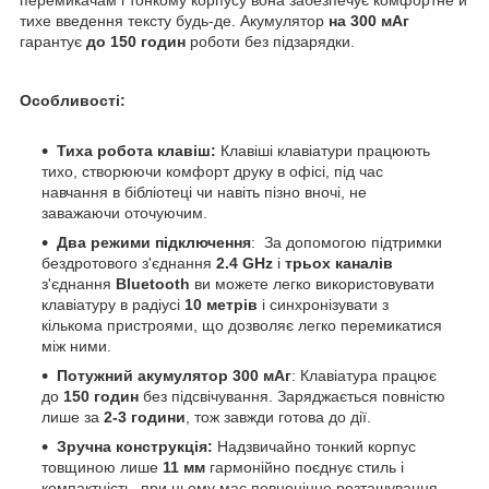
тихе введення тексту будь-де. Акумулятор
на 300 мАг
гарантує
до 150 годин
роботи без підзарядки.
Особливості:
Тиха робота клавіш:
Клавіші клавіатури працюють
тихо, створюючи комфорт друку в офісі, під час
навчання в бібліотеці чи навіть пізно вночі, не
заважаючи оточуючим.
Два режими підключення
: За допомогою підтримки
бездротового з'єднання
2.4 GHz
і
трьох каналів
з'єднання
Bluetooth
ви можете легко використовувати
клавіатуру в радіусі
10 метрів
і синхронізувати з
кількома пристроями, що дозволяє легко перемикатися
між ними.
Потужний акумулятор 300 мАг
: Клавіатура працює
до
150 годин
без підсвічування. Заряджається повністю
лише за
2-3 години
, тож завжди готова до дії.
Зручна конструкція:
Надзвичайно тонкий корпус
товщиною лише
11 мм
гармонійно поєднує стиль і
компактність, при цьому має повноцінне розташування