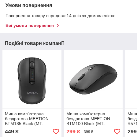
Умови повернення
Повернення товару впродовж 14 днів за домовленістю
Всі умови повернення
Подібні товари компанії
Миша комп'ютерна
Миша комп'ютерна
Миш
бездротова MEETION
бездротова MEETION
без
BTM185 Black (MT-
BTM100 Black (MT-
R571
BTM185-A)
BTM100-A)
449
299
299
₴
₴
399 ₴