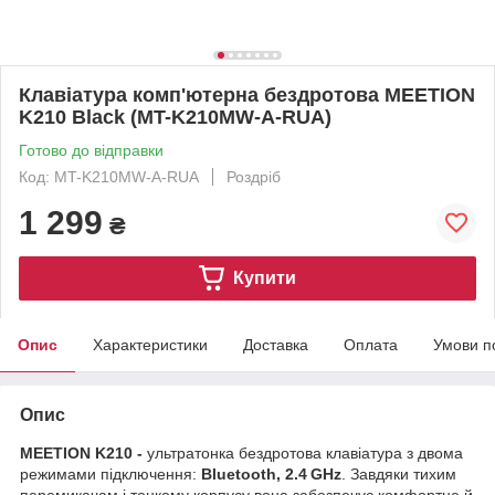
Клавіатура комп'ютерна бездротова MEETION
K210 Black (MT-K210MW-A-RUA)
Готово до відправки
Код: MT-K210MW-A-RUA
Роздріб
1 299
₴
Купити
Опис
Характеристики
Доставка
Оплата
Умови п
Опис
MEETION K210 -
ультратонка бездротова клавіатура з двома
режимами підключення:
Bluetooth, 2.4 GHz
. Завдяки тихим
перемикачам і тонкому корпусу вона забезпечує комфортне й