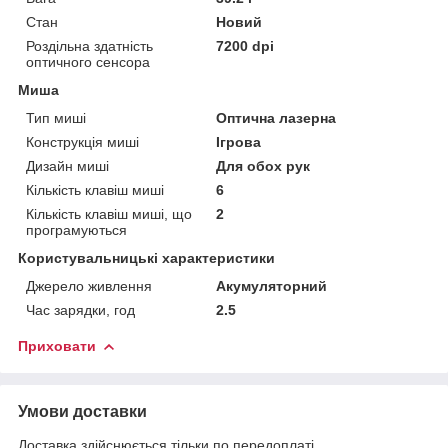
Стан
Новий
Роздільна здатність
7200 dpi
оптичного сенсора
Миша
Тип миші
Оптична лазерна
Конструкція миші
Ігрова
Дизайн миші
Для обох рук
Кількість клавіш миші
6
Кількість клавіш миші, що
2
програмуються
Користувальницькі характеристики
Джерело живлення
Акумуляторний
Час зарядки, год
2.5
Приховати
Умови доставки
Доставка здійснюється тільки по передоплаті.