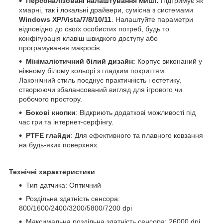
Персоналізовані налаштування миші:
Підтримує як
хмарні, так і локальні драйвери, сумісна з системами
Windows XP/Vista/7/8/10/11
. Налаштуйте параметри
відповідно до своїх особистих потреб, будь то
конфігурація клавіш швидкого доступу або
програмування макросів.
Мінімалістичний білий дизайн:
Корпус виконаний у
ніжному білому кольорі з гладким покриттям.
Лаконічний стиль поєднує практичність і естетику,
створюючи збалансований вигляд для ігрового чи
робочого простору.
Бокові кнопки
: Відкриють додаткові можливості під
час гри та інтернет-серфінгу.
PTFE глайди
: Для ефективного та плавного ковзання
на будь-яких поверхнях.
Технічні характеристики
:
Тип датчика: Оптичний
Роздільна здатність сенсора:
800/1600/2400/3200/5800/7200 dpi
Максимальна роздільна здатність сенсора: 26000 dpi