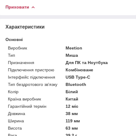
Приховати
Характеристики
Основні
Виробник
Meetion
Тип
Миша
Призначення
Для ПК та Ноутбука
Підключення пристрою
Комбіноване
Інтерфейс підключення
USB Type-C
Тип бездротового зв'язку
Bluetooth
Колір
Білий
Країна виробник
Китай
Гарантійний термін
12 міс
Довжина
38 мм
Ширина
119 мм
Висота
63 мм
Вага
39.2 г