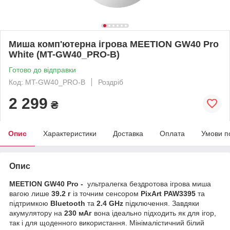
Миша комп'ютерна ігрова MEETION GW40 Pro
White (MT-GW40_PRO-B)
Готово до відправки
Код: MT-GW40_PRO-B
Роздріб
2 299
₴
Опис
Характеристики
Доставка
Оплата
Умови п
Опис
MEETION GW40 Pro -
ультралегка бездротова ігрова миша
вагою лише
39.2 г
із точним сенсором
PixArt PAW3395
та
підтримкою
Bluetooth
та
2.4 GHz
підключення. Завдяки
акумулятору на
230 мАг
вона ідеально підходить як для ігор,
так і для щоденного використання. Мінімалістичний білий