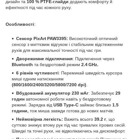
дизайн та
100 %
PTFE-глайди
додають комфорту й
ефектності під час кожного руху.
Особливості
:
Сенсор PixArt PAW3395:
Високоточний оптичний
сенсор з миттєвим відгуком і стабільним відстеженням
рухів для максимальної точності під час гри.
Дворежимне підключення
: Підключення через
Bluetooth
та бездротовий режим
2.4 GHz.
6 рівнів чутливості
: Перемикай швидкість курсора
миші одним натисканням
(800/1600/2400/3200/5800/7200 dpi)
.
Вбудований акумулятор 230 мАг
: Забезпечує
29
годин
автономної роботи навіть у бездротовому
режимі.
Зарядка від
USB Type-C
займає близько
1.5
години,
тож миша завжди готова до нових матчів.
Неймовірна легкість:
Важить всього
39.2 г
, що
суттєво знижує втому рук під час тривалих ігрових сесій.
Швидкі та точні рухи, не відволікаючись на дискомфорт.