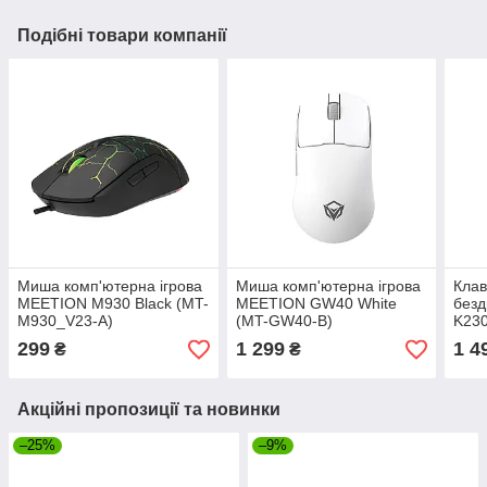
Подібні товари компанії
Миша комп'ютерна ігрова
Миша комп'ютерна ігрова
Клав
MEETION M930 Black (MT-
MEETION GW40 White
без
M930_V23-A)
(MT-GW40-B)
K23
B-R
299
1 299
1 4
₴
₴
Акційні пропозиції та новинки
–25%
–9%