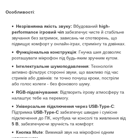
Особливості
:
Незрівнянна якість звуку:
Вбудований
high-
performance ігровий чіп
забезпечує чисте й стабільне
звучання без затримок, зависань чи спотворень, що
підвищує комфорт у онлайн-іграх, стримінгу та дзвінках.
Функціональна конструкція
: Гнучка шия дозволяє
розташувати мікрофон під будь-яким зручним кутом.
Інтелектуальне шумоподавлення
: Технологія
активно фільтрує сторонні звуки, що важливо під час
стримів або дзвінків: ти точно почуєш кроки, постріли
або голос колеги - без фонового шуму.
RGB-підсвічування
: Відтворить ігрову атмосферу та
налаштує тебе на перемогу.
Універсальне підключення через USB-Type-C
:
Підтримка
USB-Type-C
забезпечує швидке і сумісне
підключення до ПК, ноутбука чи консолі та живлення від
5 В
, забезпечуючи зручність та комфорт.
Кнопка Mute
: Вимикай звук на мікрофоні одним
натисканням.