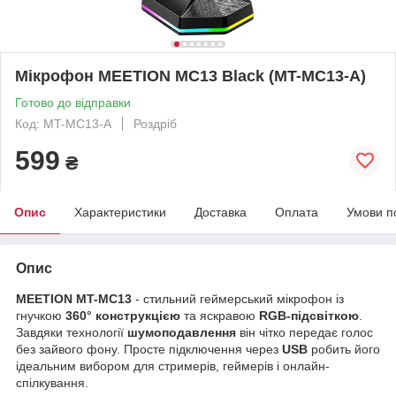
Мікрофон MEETION MC13 Black (MT-MC13-A)
Готово до відправки
Код: MT-MC13-A
Роздріб
599
₴
Опис
Характеристики
Доставка
Оплата
Умови п
Опис
MEETION MT-MC13
- стильний геймерський мікрофон із
гнучкою
360° конструкцією
та яскравою
RGB-підсвіткою
.
Завдяки технології
шумоподавлення
він чітко передає голос
без зайвого фону. Просте підключення через
USB
робить його
ідеальним вибором для стримерів, геймерів і онлайн-
спілкування.