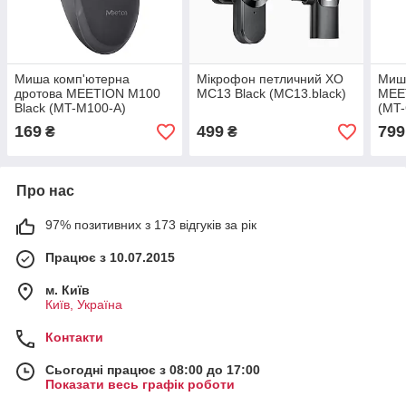
Миша комп'ютерна
Мікрофон петличний XO
Миша
дротова MEETION M100
MC13 Black (MC13.black)
MEE
Black (MT-M100-A)
(MT
169
499
799
₴
₴
Про нас
97% позитивних з 173 відгуків за рік
Працює з 10.07.2015
м. Київ
Київ, Україна
Контакти
Сьогодні працює з 08:00 до 17:00
Показати весь графік роботи