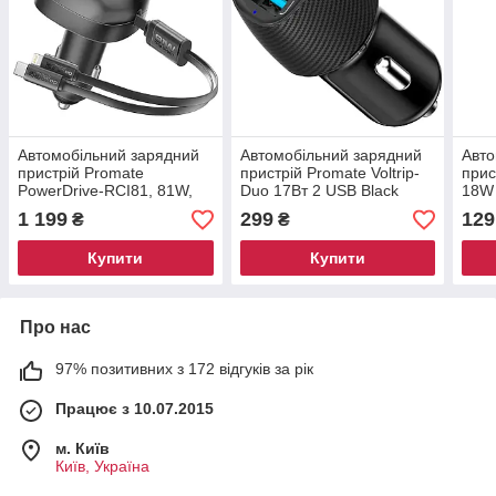
Автомобільний зарядний
Автомобільний зарядний
Авто
пристрій Promate
пристрій Promate Voltrip-
прис
PowerDrive-RCI81, 81W,
Duo 17Вт 2 USB Black
18W 
USB-C/Lightning кабель +
(voltrip-duo.black)
1 199
299
129
₴
₴
USB-A/USB-C порти Black
(powerdrive-rci81)
Купити
Купити
Про нас
97% позитивних з 172 відгуків за рік
Працює з 10.07.2015
м. Київ
Київ, Україна