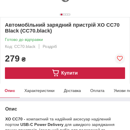
Автомобільний зарядний пристрій XO CC70
Black (CC70.black)
Готово до відправки
Код: CC70.black
Роздріб
279
₴
Купити
Опис
Характеристики
Доставка
Оплата
Умови п
Опис
XO CC70 -
компактний та надійний аксесуар наділений
портом
USB-C Power Delivery
для швидкого заряджання
ваших пристроїв. Ідеальний вибір для подорожей та