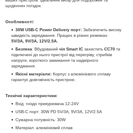
щоденних поїздок.
Особливості:
30W USB-C Power Delivery порт:
Забезпечить високу
швидкість заряджання. Працює в різних режимах:
5V/3А, 9V/3А, 12V/2.5А.
Безпека
: Вбудований
чіп Smart IC
захистить
CC70
та
підключені до нього пристрої від перегріву, стрибків
напруги, короткого замикання та надмірного
заряджання.
Якісні матеріали:
Корпус з алюмінієвого сплаву
гарантує довговічність пристрою.
Технічні характеристики
:
Вхід: гніздо прикурювача 12-24V
USB-C порт: 30W PD 5V/3А, 9V/3А, 12V/2.5А
Сумарна потужність: 30W
Матеріал: алюмінієвий сплав