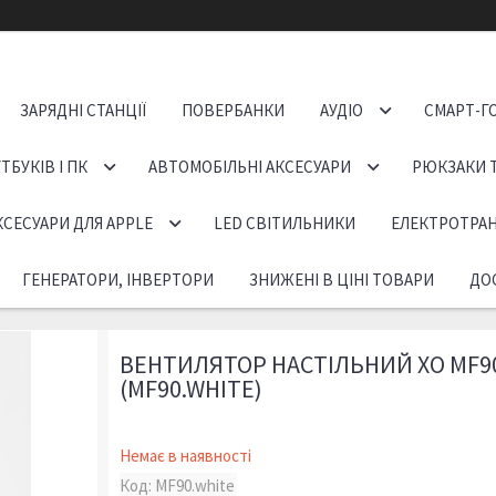
ЗАРЯДНІ СТАНЦІЇ
ПОВЕРБАНКИ
АУДІО
СМАРТ-Г
ТБУКІВ І ПК
АВТОМОБІЛЬНІ АКСЕСУАРИ
РЮКЗАКИ 
КСЕСУАРИ ДЛЯ APPLE
LED СВІТИЛЬНИКИ
ЕЛЕКТРОТРА
ГЕНЕРАТОРИ, ІНВЕРТОРИ
ЗНИЖЕНІ В ЦІНІ ТОВАРИ
ДОС
ВЕНТИЛЯТОР НАСТІЛЬНИЙ XO MF9
(MF90.WHITE)
Немає в наявності
Код:
MF90.white