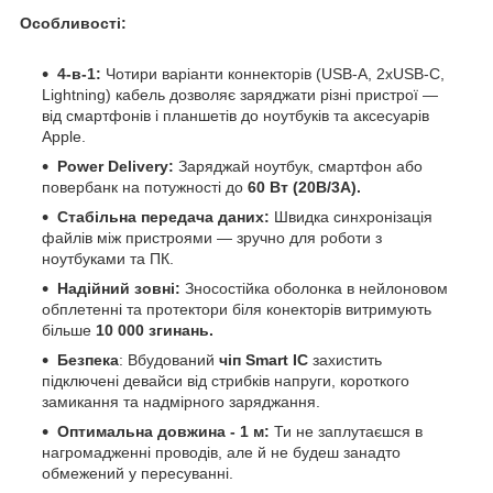
Особливості:
4-в-1:
Чотири варіанти коннекторів (USB-A, 2хUSB-C,
Lightning) кабель дозволяє заряджати різні пристрої —
від смартфонів і планшетів до ноутбуків та аксесуарів
Apple.
Power Delivery:
Заряджай ноутбук, смартфон або
повербанк на потужності до
60 Вт (20В/3А).
Стабільна передача даних:
Швидка синхронізація
файлів між пристроями — зручно для роботи з
ноутбуками та ПК.
Надійний зовні:
Зносостійка оболонка в нейлоновом
обплетенні та протектори біля конекторів витримують
більше
10 000 згинань.
Безпека
: Вбудований
чіп Smart IC
захистить
підключені девайси від стрибків напруги, короткого
замикання та надмірного заряджання.
Оптимальна довжина - 1 м:
Ти не заплутаєшся в
нагромадженні проводів, але й не будеш занадто
обмежений у пересуванні.