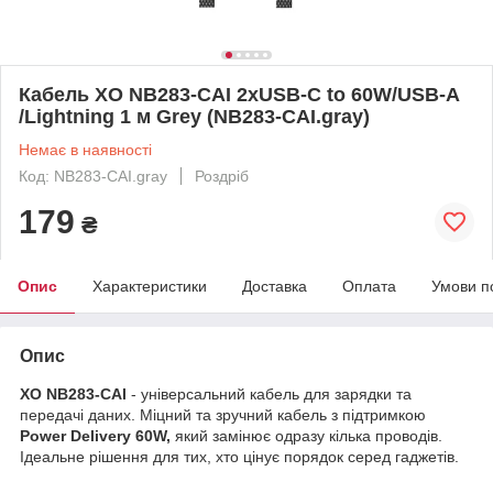
Кабель ХО NB283-CAI 2хUSB-C to 60W/USB-А
/Lightning 1 м Grey (NB283-CAI.gray)
Немає в наявності
Код: NB283-CAI.gray
Роздріб
179
₴
Опис
Характеристики
Доставка
Оплата
Умови п
Опис
ХО NB283-CAI
- універсальний кабель для зарядки та
передачі даних. Міцний та зручний кабель з підтримкою
Power Delivery 60W,
який замінює одразу кілька проводів.
Ідеальне рішення для тих, хто цінує порядок серед гаджетів.