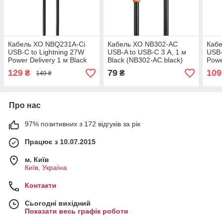
Кабель XO NBQ231A-Ci
Кабель XO NB302-AC
Каб
USB-C to Lightning 27W
USB-A to USB-C 3 А, 1 м
USB
Power Delivery 1 м Black
Black (NB302-AC.black)
Powe
(NB-Q231A-CI.black)
(NB-
129
79
109
₴
₴
149 ₴
Про нас
97% позитивних з 172 відгуків за рік
Працює з 10.07.2015
м. Київ
Київ, Україна
Контакти
Сьогодні вихідний
Показати весь графік роботи