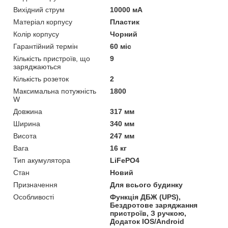
Вихідний струм
10000 мА
Матеріал корпусу
Пластик
Колір корпусу
Чорний
Гарантійний термін
60 міс
Кількість пристроїв, що
9
заряджаються
Кількість розеток
2
Максимальна потужність
1800
W
Довжина
317 мм
Ширина
340 мм
Висота
247 мм
Вага
16 кг
Тип акумулятора
LiFePO4
Стан
Новий
Призначення
Для всього будинку
Особливості
Функція ДБЖ (UPS),
Бездротове заряджання
пристроїв, З ручкою,
Додаток IOS/Android