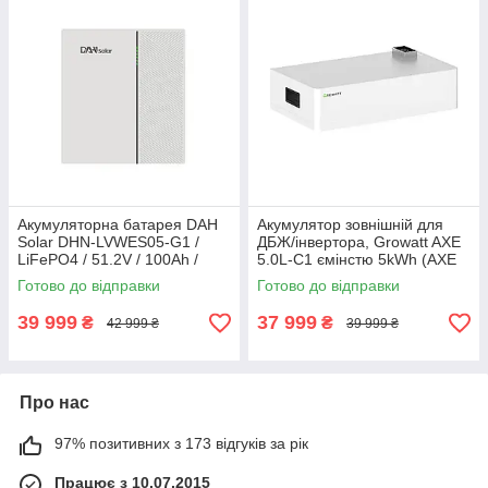
Акумуляторна батарея DAH
Акумулятор зовнішній для
Solar DHN-LVWES05-G1 /
ДБЖ/інвертора, Growatt AXE
LiFePO4 / 51.2V / 100Ah /
5.0L-C1 ємінстю 5kWh (AXE
5120Wh White
5.0L-C1)
Готово до відправки
Готово до відправки
39 999
37 999
₴
₴
42 999 ₴
39 999 ₴
Про нас
97% позитивних з 173 відгуків за рік
Працює з 10.07.2015