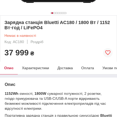
Зарядна станція Bluetti AC180 / 1800 Вт / 1152
Вт⋅год / LiFePO4
Немає в наявності
Код: AC180
Роздріб
37 999
₴
Опис
Характеристики
Доставка
Оплата
Умови п
Опис
1152Wh
ємності,
1800W
сумарної потужності, 2 розетки,
гніздо прикурювача та USB-C/USB-A порти відкривають
безмежні можливості підключення електроприладів під час
відсутності електрики.
Портативна зарядна станція з правильною синусоїдою
Bluetti