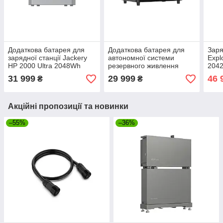
Додаткова батарея для
Додаткова батарея для
Заря
зарядної станції Jackery
автономної системи
Expl
HP 2000 Ultra 2048Wh
резервного живлення
2042
Grey (HP Battery 2000)
Marstek Venus-D 2560Wh
31 999
29 999
46 
₴
₴
Black (Venus-D Battery)
Акційні пропозиції та новинки
–55%
–36%