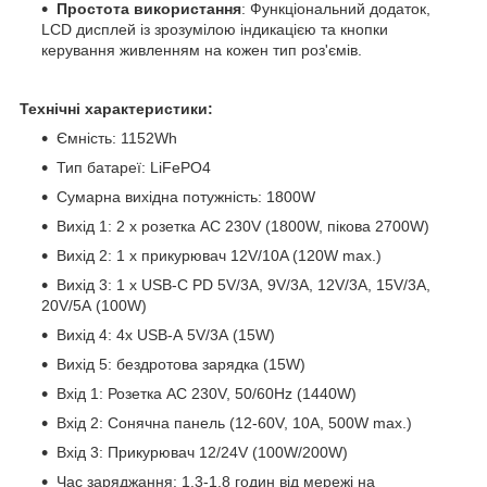
Простота використання
: Функціональний додаток,
LCD дисплей із зрозумілою індикацією та кнопки
керування живленням на кожен тип роз'ємів.
Технічні характеристики:
Ємність: 1152Wh
Тип батареї: LiFePO4
Сумарна вихідна потужність: 1800W
Вихід 1: 2 х розетка AC 230V (1800W, пікова 2700W)
Вихід 2: 1 x прикурювач 12V/10A (120W max.)
Вихід 3: 1 х USB-C PD 5V/3А, 9V/3А, 12V/3A, 15V/3А,
20V/5А (100W)
Вихід 4: 4х USB-А 5V/3А (15W)
Вихід 5: бездротова зарядка (15W)
Вхід 1: Розетка AC 230V, 50/60Hz (1440W)
Вхід 2: Сонячна панель (12-60V, 10A, 500W max.)
Вхід 3: Прикурювач 12/24V (100W/200W)
Час заряджання: 1.3-1.8 годин від мережі на