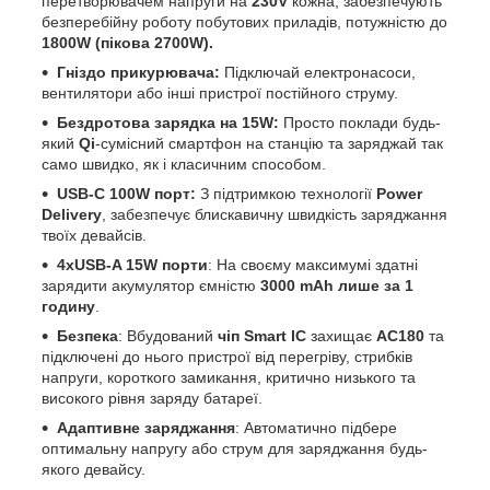
перетворювачем напруги на
230V
кожна, забезпечують
безперебійну роботу побутових приладів, потужністю до
1800W (пікова 2700W).
Гніздо прикурювача:
Підключай електронасоси,
вентилятори або інші пристрої постійного струму.
Бездротова зарядка на 15W:
Просто поклади будь-
який
Qi
-сумісний смартфон на станцію та заряджай так
само швидко, як і класичним способом.
USB-C 100W порт:
З підтримкою технології
Power
Delivery
, забезпечує блискавичну швидкість заряджання
твоїх девайсів.
4хUSB-A 15W порти
: На своєму максимумі здатні
зарядити акумулятор ємністю
3000 mAh лише за 1
годину
.
Безпека
: Вбудований
чіп Smart IC
захищає
AC180
та
підключені до нього пристрої від перегріву, стрибків
напруги, короткого замикання, критично низького та
високого рівня заряду батареї.
Адаптивне заряджання
: Автоматично підбере
оптимальну напругу або струм для заряджання будь-
якого девайсу.