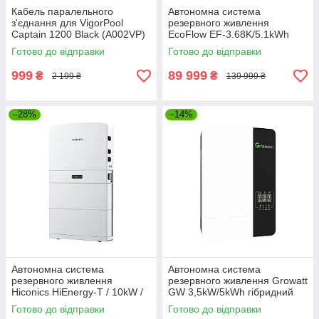
Кабель паралельного
Автономна система
з'єднання для VigorPool
резервного живлення
Captain 1200 Black (A002VP)
EcoFlow EF-3.68K/5.1kWh
інвертор + батарея +
Готово до відправки
Готово до відправки
підставка під батарею (EF-
3.68K/5.1kWh)
999
89 999
₴
₴
2 199 ₴
139 999 ₴
–28%
–14%
Автономна система
Автономна система
резервного живлення
резервного живлення Growatt
Hiconics HiEnergy-T / 10kW /
GW 3,5kW/5kWh гібридний
10.2kWh / LiFePO4 (HEC2-
інвертор + батарея +
Готово до відправки
Готово до відправки
T10.10)
комплект кабелів (GW-