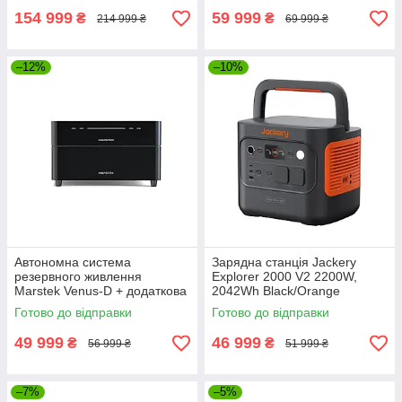
3,5kW/5kWh)
154 999
59 999
₴
₴
214 999 ₴
69 999 ₴
–12%
–10%
Автономна система
Зарядна станція Jackery
резервного живлення
Explorer 2000 V2 2200W,
Marstek Venus-D + додаткова
2042Wh Black/Orange
батарея Venus-D Battery
Готово до відправки
Готово до відправки
2200 Вт (Venus-D + Venus-D
Battery)
49 999
46 999
₴
₴
56 999 ₴
51 999 ₴
–7%
–5%