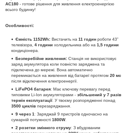
AC180
- готове рішення для живлення електроенергією
всього будинку!
Особливості:
Ємність 1152Wh:
Вистачить на
11 годин
роботи 43”
телевізора,
4 години
холодильника або на
1,5 години
кондиціонера.
Безперебійне живлення:
Станція не використовує
заряд акумулятора коли повністю заряджена та
підключена до мережі. Вона автоматично
перемикається на живлення від батареї протягом
20 мс
після відключення електроенергії.
LiFePO4 батарея
: Має ключову перевагу перед
типовими Li-Ion акумуляторами -
збільшений у 7 разів
термін експлуатації
. У твоєму розпорядженні понад
3500 циклів
перезаряджання.
9 через 1
: Заряджай 9 пристроїв одночасно на
сумарній потужності
1800W
.
2 розетки змінного струму
: З вбудованим