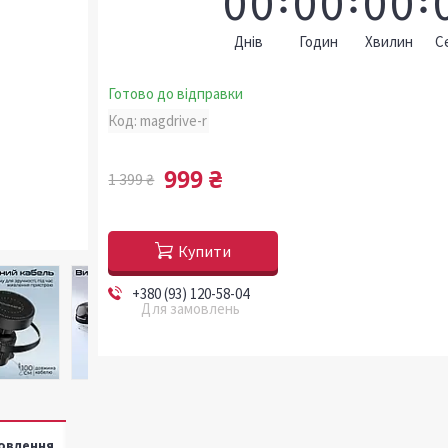
0
0
0
0
0
0
Днів
Годин
Хвилин
С
Готово до відправки
Код:
magdrive-r
999 ₴
1 399 ₴
Купити
+380 (93) 120-58-04
Для замовлень
овлення