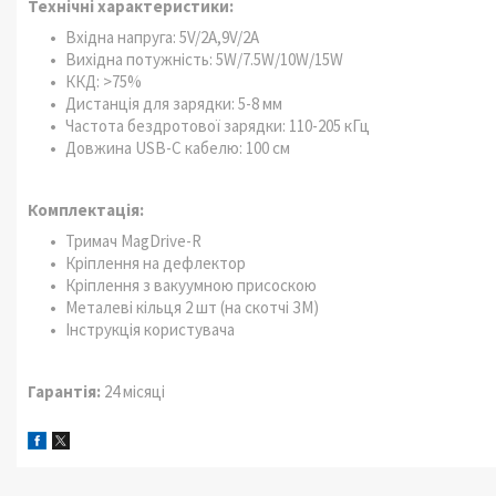
Технічні характеристики:
Вхідна напруга: 5V/2A,9V/2A
Вихідна потужність: 5W/7.5W/10W/15W
ККД: >75%
Дистанція для зарядки: 5-8 мм
Частота бездротової зарядки: 110-205 кГц
Довжина USB-C кабелю: 100 см
Комплектація:
Тримач MagDrive-R
Кріплення на дефлектор
Кріплення з вакуумною присоскою
Металеві кільця 2 шт (на скотчі ЗМ)
Інструкція користувача
Гарантія:
24 місяці