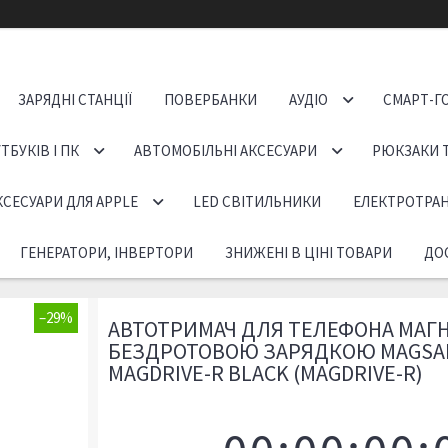
ЗАРЯДНІ СТАНЦІЇ
ПОВЕРБАНКИ
АУДІО
СМАРТ-Г
ТБУКІВ І ПК
АВТОМОБІЛЬНІ АКСЕСУАРИ
РЮКЗАКИ 
КСЕСУАРИ ДЛЯ APPLE
LED СВІТИЛЬНИКИ
ЕЛЕКТРОТРА
ГЕНЕРАТОРИ, ІНВЕРТОРИ
ЗНИЖЕНІ В ЦІНІ ТОВАРИ
ДОС
–29%
АВТОТРИМАЧ ДЛЯ ТЕЛЕФОНА МАГН
БЕЗДРОТОВОЮ ЗАРЯДКОЮ MAGSA
MAGDRIVE-R BLACK (MAGDRIVE-R)