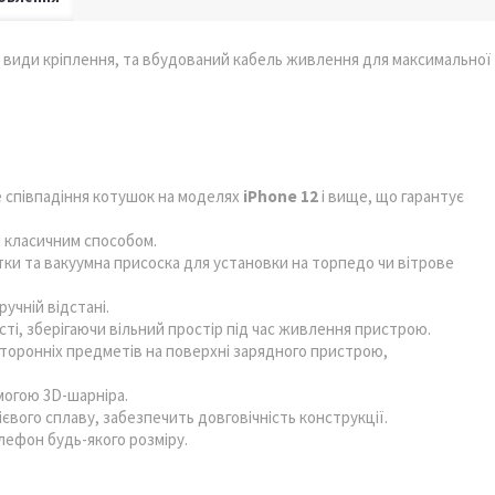
 види кріплення, та вбудований кабель живлення для максимальної
 співпадіння котушок на моделях
iPhone 12
і вище, що гарантує
і класичним способом.
тки та вакуумна присоска для установки на торпедо чи вітрове
учній відстані.
і, зберігаючи вільний простір під час живлення пристрою.
торонніх предметів на поверхні зарядного пристрою,
могою 3D-шарніра.
ієвого сплаву, забезпечить довговічність конструкції.
лефон будь-якого розміру.