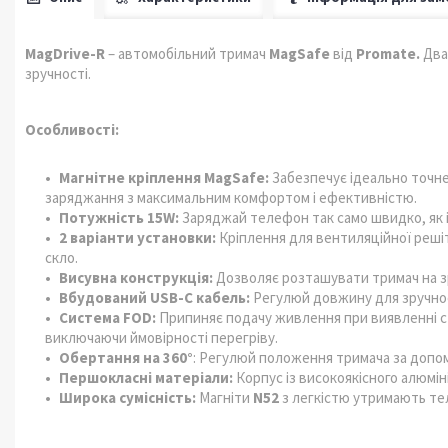
MagDrive-R
– автомобільний тримач
MagSafe
від
Promate.
Два
зручності.
Особливості:
Магнітне кріплення MagSafe:
Забезпечує ідеально точне
заряджання з максимальним комфортом і ефективністю.
Потужність 15W:
Заряджай телефон так само швидко, як 
2 варіанти установки:
Кріплення для вентиляційної реші
скло.
Висувна конструкція:
Дозволяє розташувати тримач на зр
Вбудований USB-C кабель:
Регулюй довжину для зручност
Система FOD:
Припиняє подачу живлення при виявленні с
виключаючи ймовірності перегріву.
Обертання на 360°
: Регулюй положення тримача за допо
Першокласні матеріали:
Корпус із високоякісного алюмін
Широка сумісність:
Магніти
N52
з легкістю утримають те