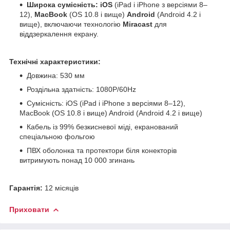
Широка сумісність: iOS
(iPad і iPhone з версіями 8–
12),
MacBook
(OS 10.8 і вище)
Android
(Android 4.2 і
вище),
включаючи технологію
Miracast
для
віддзеркалення екрану.
Технічні характеристики:
Довжина: 530 мм
Роздільна здатність: 1080P/60Hz
Сумісність: iOS (iPad і iPhone з версіями 8–12),
MacBook (OS 10.8 і вище) Android (Android 4.2 і вище)
Кабель із 99% безкисневої міді, екранований
спеціальною фольгою
ПВХ оболонка та протектори біля конекторів
витримують понад 10 000 згинань
Гарантія:
12 місяців
Приховати