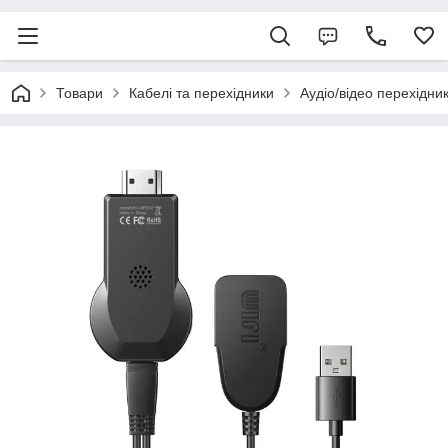
Товари
Кабелі та перехідники
Аудіо/відео перехідни