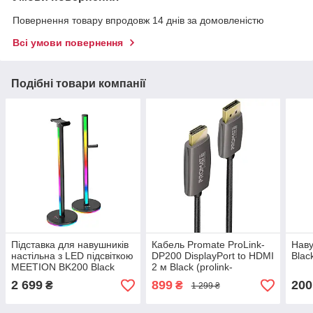
Повернення товару впродовж 14 днів за домовленістю
Всі умови повернення
Подібні товари компанії
Підставка для навушників
Кабель Promate ProLink-
Наву
настільна з LED підсвіткою
DP200 DisplayPort to HDMI
Blac
MEETION BK200 Black
2 м Black (prolink-
(MT-BK200-A)
dp200.black)
2 699
899
200
₴
₴
1 299 ₴