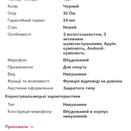
Колір
Чорний
Опір
32 Ом
Гарантійний термін
24 міс
Стан
Новий
Особливості
З вологозахистом, З
активним
шумозаглушенням, Apple-
сумісність, Android-
сумісність
Мікрофон
Вбудований
Призначення
Для спорту
Вид
Навушники
Функції та можливості
Функція відповіді на дзвінок
Акустичне оформлення
Закритого типу
Користувальницькі характеристики
Тип
Навушники
Конструкція мікрофону
Вбудований в корпус
навушників
Приховати