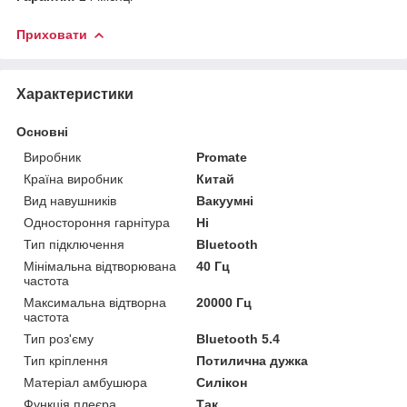
Приховати
Характеристики
Основні
Виробник
Promate
Країна виробник
Китай
Вид навушників
Вакуумні
Одностороння гарнітура
Ні
Тип підключення
Bluetooth
Мінімальна відтворювана
40 Гц
частота
Максимальна відтворна
20000 Гц
частота
Тип роз'єму
Bluetooth 5.4
Тип кріплення
Потилична дужка
Матеріал амбушюра
Силікон
Функція плеєра
Так