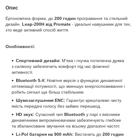
Опис
Ергономічна форма, до
200 годин
програвання та стильний
дизайн.
Leap-200H від Promate
- ідеальні навушники для тих,
хто веде активний спосіб життя.
Особливості:
Спортивний дизайн:
М'яка і гнучка потилична дужка
з силікону забезпечить комфорт під час фізичної
активності.
Bluetooth 5.4:
Новітня версія з функцією динамічної
оптимізації потужності, що зменшує енергоспоживання і
робить сигнал ще більш стабільним.
Шумозаглушення ENC:
Гарантує кришталево чисту
якість передачі голосу без зайвих перешкод.
HD звук:
Сучасний чип
Bluetooth
у парі з якісними
динамічними випромінювачами забезпечують глибоке
та збалансоване звучання на всьому діапазоні частот.
Li-Pol батарея на 900 mAh:
Вистачить до
200 годин