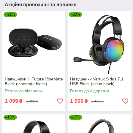
Акційні пропозиції та новинки
–21%
–20%
Навушники HiFuture VibeMate
Навушники Vertux Sirius 7.1
Black (vibemate.black)
USB Black (sirius.black)
Готово до відправки
Готово до відправки
1 099
1 999
₴
₴
1 399 ₴
2 499 ₴
–18%
–17%