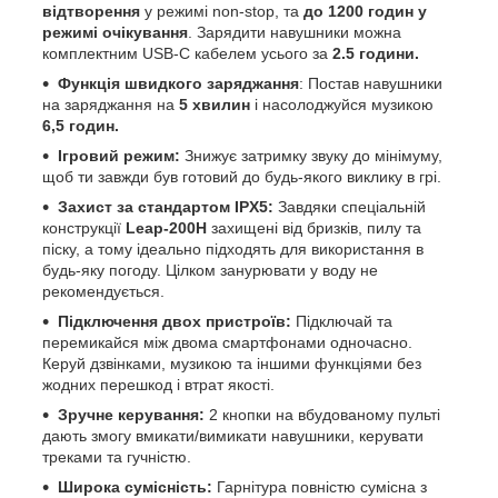
відтворення
у режимі non-stop, та
до 1200 годин у
режимі очікування
. Зарядити навушники можна
комплектним USB-C кабелем усього за
2.5 години.
Функція швидкого заряджання
: Постав навушники
на заряджання на
5 хвилин
і насолоджуйся музикою
6,5 годин.
Ігровий режим:
Знижує затримку звуку до мінімуму,
щоб ти завжди був готовий до будь-якого виклику в грі.
Захист за стандартом IPX5:
Завдяки спеціальній
конструкції
Leap-200H
захищені від бризків, пилу та
піску, а тому ідеально підходять для використання в
будь-яку погоду. Цілком занурювати у воду не
рекомендується.
Підключення двох пристроїв:
Підключай та
перемикайся між двома смартфонами одночасно.
Керуй дзвінками, музикою та іншими функціями без
жодних перешкод і втрат якості.
Зручне керування:
2 кнопки на вбудованому пульті
дають змогу вмикати/вимикати навушники, керувати
треками та гучністю.
Широка сумісність:
Гарнітура повністю сумісна з