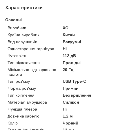
Характеристики
Основні
Виробник
XO
Країна виробник
Китай
Вид навушників
Вакуумні
Одностороння гарнітура
Ні
Чутливість
112 дБ
Тип підключення
Провідні
Мінімальна відтворювана
20 Гц
частота
Тип роз'єму
USB Type-C
Форма роз'єму
Прямий
Тип кріплення
Без кріплення
Матеріал амбушюра
Силікон
Функція плеєра
Ні
Довжина кабелю
1.2 м
Колір
Чорний
Гарантійний термін
12 міс