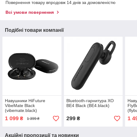
Повернення товару впродовж 14 днів за домовленістю
Всі умови повернення
Подібні товари компанії
Навушники HiFuture
Bluetooth-гарнитура XO
Наву
VibeMate Black
BE4 Black (BE4.black)
FlyB
(vibemate.black)
(flyb
1 099
299
1 4
₴
₴
1 399 ₴
Акційні пропозиції та новинки