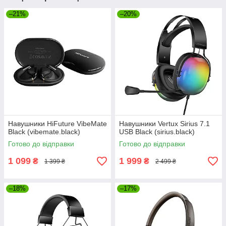
–21%
–20%
Навушники HiFuture VibeMate
Навушники Vertux Sirius 7.1
Black (vibemate.black)
USB Black (sirius.black)
Готово до відправки
Готово до відправки
1 099
1 999
₴
₴
1 399 ₴
2 499 ₴
–18%
–17%