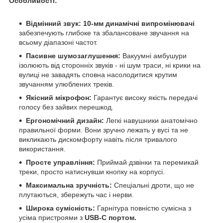
Особливості:
Відмінний звук: 10-мм динамічні випромінювачі
забезпечують глибоке та збалансоване звучання на
всьому діапазоні частот.
Пасивне шумозаглушення:
Вакуумні амбушури
ізолюють від сторонніх звуків - ні шум траси, ні крики на
вулиці не завадять сповна насолодитися крутим
звучанням улюблених треків.
Якісний мікрофон:
Гарантує високу якість передачі
голосу без зайвих перешкод.
Ергономічний дизайн:
Легкі навушники анатомічно
правильної форми. Вони зручно лежать у вусі та не
викликають дискомфорту навіть після тривалого
використання.
Просте управління:
Приймай дзвінки та перемикай
треки, просто натиснувши кнопку на корпусі.
Максимальна зручність:
Спеціальні дроти, що не
плутаються, збережуть час і нерви.
Широка сумісність:
Гарнітура повністю сумісна з
усіма пристроями з
USB-C портом.