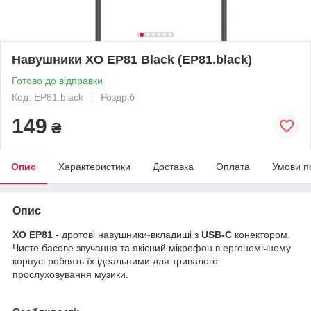
Навушники XO EP81 Black (EP81.black)
Готово до відправки
Код: EP81.black
Роздріб
149
₴
Опис
Характеристики
Доставка
Оплата
Умови п
Опис
XO EP81
- дротові навушники-вкладиші з
USB-C
конектором.
Чисте басове звучання та якісний мікрофон в ергономічному
корпусі роблять їх ідеальними для тривалого
прослуховування музики.