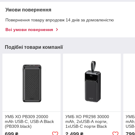
Умови повернення
Повернення товару впродовж 14 днів за домовленістю
Всі умови повернення
Подібні товари компанії
УМБ XO PB309 20000
УМБ XO PR298 30000
УМБ
mAh USB-C, USB-A Black
mAh, 2xUSB-А порти,
mAh,
(PB309.black)
1хUSB-C порти Black
USB
(PR298.black)
C/Li
699
2 499
799
₴
₴