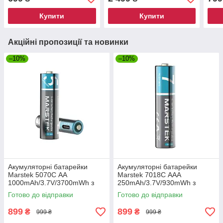
A ко
(PR2
Купити
Купити
Акційні пропозиції та новинки
–10%
–10%
Акумуляторні батарейки
Акумуляторні батарейки
Marstek 5070С AA
Marstek 7018С AAA
1000mAh/3.7V/3700mWh з
250mAh/3.7V/930mWh з
роз'ємом USB Type-C, 4шт
роз'ємом USB Type-C, 4шт
Готово до відправки
Готово до відправки
(5070C)
(7018С)
899
899
₴
₴
999 ₴
999 ₴