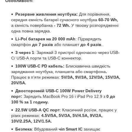
Особливості
:
Резервне живлення ноутбука:
Для порівняння,
середня ємність батареї сучасного ноутбука
60-70 Wh,
а ємність повербанка
- 72 Wh.
У твоєму розпорядженні
одна повна зарядка.
Li-Pol батарея на 20 000 mAh
: Підзарядить
смартфон
до 7 разів
або планшет
до 4 разів
.
3 через 1
: Заряжай 3 пристрої одночасно через USB-
C/
USB-А порти та USB-C коннектор.
100W USB-C PD кабель:
Блискавична швидкість
заряджання ноутбука, планшета або смартфона
.
Працює в п’яти режимах:
5V/3A, 9V/3A, 12V/3A, 15V/3A,
20V/5A.
Двосторонній USB-C 100W Power Delivery
порт:
Зарядить MacBook Pro 16 і iPad Pro 12.9 з
0 до
100 % за 1 годину.
22.5W USB-А QC порт
: Класичний роз’єм, працює у
різих режимах:
4.5V/5A, 5V/3A, 5V/4.5A, 9V/2A,
10V/2.25A, 12V/1.5A.
Безпека
: Вбудований
чіп Smart IC
захищає