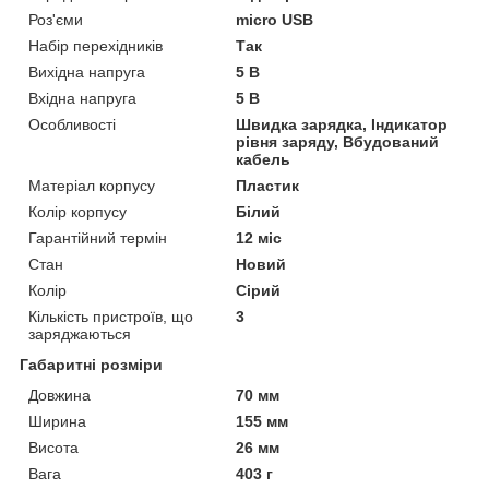
Роз'єми
micro USB
Набір перехідників
Так
Вихідна напруга
5 В
Вхідна напруга
5 В
Особливості
Швидка зарядка, Індикатор
рівня заряду, Вбудований
кабель
Матеріал корпусу
Пластик
Колір корпусу
Білий
Гарантійний термін
12 міс
Стан
Новий
Колір
Сірий
Кількість пристроїв, що
3
заряджаються
Габаритні розміри
Довжина
70 мм
Ширина
155 мм
Висота
26 мм
Вага
403 г