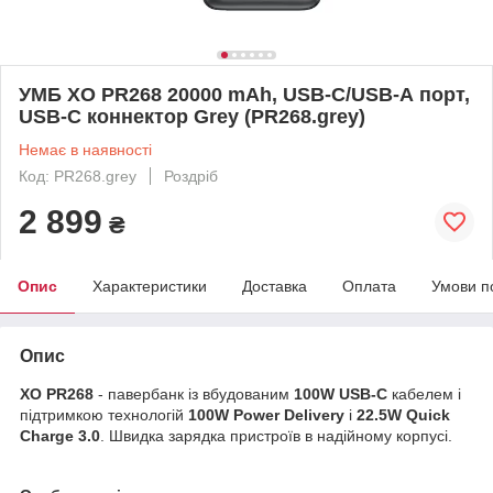
УМБ XO PR268 20000 mAh, USB-C/USB-А порт,
USB-C коннектор Grey (PR268.grey)
Немає в наявності
Код: PR268.grey
Роздріб
2 899
₴
Опис
Характеристики
Доставка
Оплата
Умови п
Опис
XO PR268
- павербанк із вбудованим
100W USB-C
кабелем і
підтримкою технологій
100W Power Delivery
і
22.5W Quick
Charge 3.0
. Швидка зарядка пристроїв в надійному корпусі.