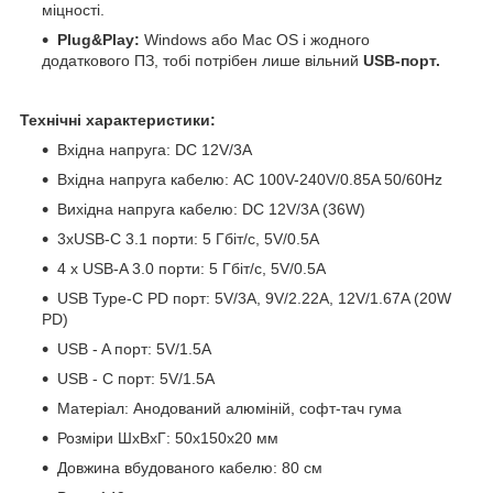
міцності.
Plug&Play:
Windows або Mac OS і жодного
додаткового ПЗ, тобі потрібен лише вільний
USB-порт.
Технічні характеристики:
Вхідна напруга: DC 12V/3A
Вхідна напруга кабелю: AC 100V-240V/0.85A 50/60Hz
Вихідна напруга кабелю: DC 12V/3A (36W)
3xUSB-C 3.1 порти: 5 Гбіт/с, 5V/0.5A
4 x USB-A 3.0 порти: 5 Гбіт/с, 5V/0.5A
USB Type-C PD порт: 5V/3A, 9V/2.22A, 12V/1.67A (20W
PD)
USB - A порт: 5V/1.5A
USB - C порт: 5V/1.5A
Матеріал: Анодований алюміній, софт-тач гума
Розміри ШхВхГ: 50x150x20 мм
Довжина вбудованого кабелю: 80 см