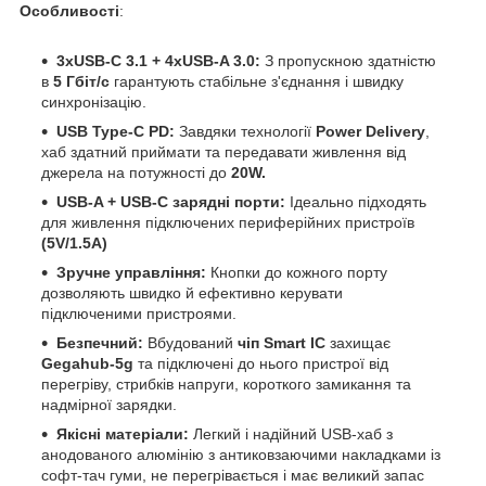
Особливості
:
3xUSB-C 3.1 + 4хUSB-A 3.0:
З пропускною здатністю
в
5 Гбіт/с
гарантують стабільне з'єднання і швидку
синхронізацію.
USB Type-C PD:
Завдяки технології
Power Delivery
,
хаб здатний приймати та передавати живлення від
джерела на потужності до
20W.
USB-A + USB-C зарядні порти:
Ідеально підходять
для живлення підключених периферійних пристроїв
(5V/1.5A)
Зручне управління:
Кнопки до кожного порту
дозволяють швидко й ефективно керувати
підключеними пристроями.
Безпечний:
Вбудований
чіп Smart IC
захищає
Gegahub-5g
та підключені до нього пристрої від
перегріву, стрибків напруги, короткого замикання та
надмірної зарядки.
Якісні матеріали:
Легкий і надійний USB-хаб з
анодованого алюмінію з антиковзаючими накладками із
софт-тач гуми, не перегрівається і має великий запас