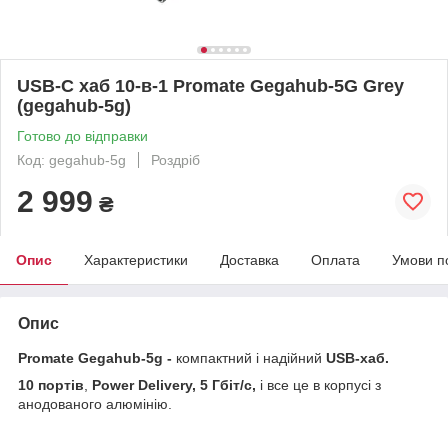
USB-C хаб 10-в-1 Promate Gegahub-5G Grey
(gegahub-5g)
Готово до відправки
Код: gegahub-5g
Роздріб
2 999
₴
Опис
Характеристики
Доставка
Оплата
Умови п
Опис
Promate Gegahub-5g -
компактний і надійний
USB-хаб.
10 портів
,
Power Delivery, 5 Гбіт/с,
і все це в корпусі з
анодованого алюмінію.