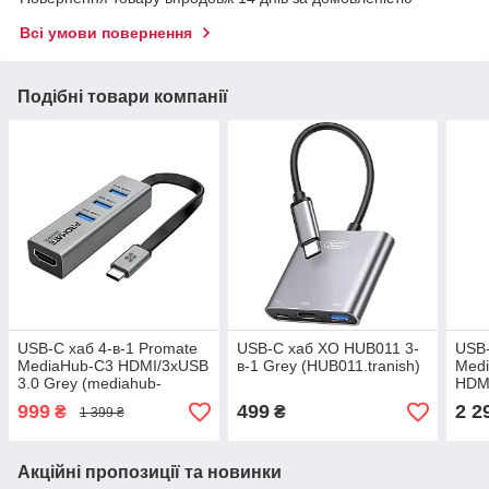
Всі умови повернення
Подібні товари компанії
USB-C хаб 4-в-1 Promate
USB-C хаб XO HUB011 3-
USB-
MediaHub-C3 HDMI/3xUSB
в-1 Grey (HUB011.tranish)
Med
3.0 Grey (mediahub-
HDM
c3.grey)
C/US
999
499
2 2
₴
₴
1 399 ₴
(med
Акційні пропозиції та новинки