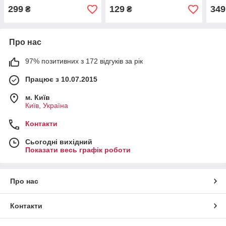
(voltrip-duo.black)
+ QC
299
129
349
₴
₴
(Уці
33w.
Про нас
97% позитивних з 172 відгуків за рік
Працює з 10.07.2015
м. Київ
Київ, Україна
Контакти
Сьогодні вихідний
Показати весь графік роботи
Про нас
Контакти