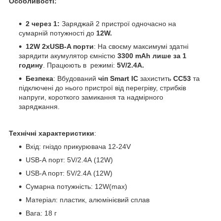
Особливості:
2 через 1:
Заряджай 2 пристрої одночасно на
сумарній потужності до
12W.
12W 2xUSB-A порти
: На своєму максимумі здатні
зарядити акумулятор ємністю
3300 mAh лише за 1
годину
. Працюють в режимі:
5V/2.4А.
Безпека
: Вбудований
чіп Smart IC
захистить
CC53
та
підключені до нього пристрої від перегріву, стрибків
напруги, короткого замикання та надмірного
заряджання.
Технічні характеристики
:
Вхід: гніздо прикурювача 12-24V
USB-А порт: 5V/2.4А (12W)
USB-A порт: 5V/2.4А (12W)
Сумарна потужність: 12W(max)
Матеріал: пластик, алюмінієвий сплав
Вага: 18 г