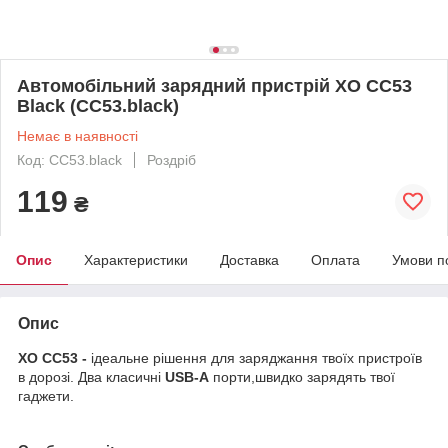
Автомобільний зарядний пристрій XO CC53
Black (CC53.black)
Немає в наявності
Код: CC53.black
Роздріб
119
₴
Опис
Характеристики
Доставка
Оплата
Умови п
Опис
XO CC53 -
ідеальне рішення для заряджання твоїх пристроїв
в дорозі. Два класичні
USB-A
порти,швидко зарядять твої
гаджети.