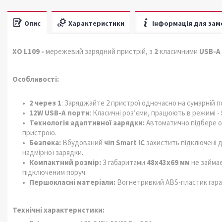
Опис
Характеристики
Інформація для зам
XO L109 -
мережевий зарядний пристрій, з
2
класичними
USB-А
Особливості:
2 через 1
: Заряджайте 2 пристрої одночасно на сумарній 
12W USB-А порти
: Класичні роз’єми, працюють в режимі -
Технологія адаптивної зарядки:
Автоматично підбере о
пристрою.
Безпека:
Вбудований
чіп Smart IC
захистить підключені д
надмірної зарядки.
Компактний розмір:
З габаритами
48x43x69 мм
не займа
підключеним поруч.
Першокласні матеріали:
Вогнетривкий ABS-пластик гаран
Технічні характеристики: