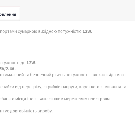
овлення
портами сумарною вихідною потужністю
12W.
потужності до
12W
.
5V/2.4A.
птимальний та безпечний рівень потужності залежно від твого
евайси від перегріву, стрибків напруги, короткого замикання та
є багато місця і не заважає іншим мережевим пристроям
тує довговічність виробу.