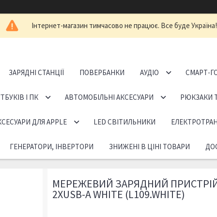
Інтернет-магазин тимчасово не працює. Все буде Україна!
ЗАРЯДНІ СТАНЦІЇ
ПОВЕРБАНКИ
АУДІО
СМАРТ-Г
ТБУКІВ І ПК
АВТОМОБІЛЬНІ АКСЕСУАРИ
РЮКЗАКИ 
КСЕСУАРИ ДЛЯ APPLE
LED СВІТИЛЬНИКИ
ЕЛЕКТРОТРА
ГЕНЕРАТОРИ, ІНВЕРТОРИ
ЗНИЖЕНІ В ЦІНІ ТОВАРИ
ДОС
МЕРЕЖЕВИЙ ЗАРЯДНИЙ ПРИСТРІЙ 
2ХUSB-A WHITE (L109.WHITE)