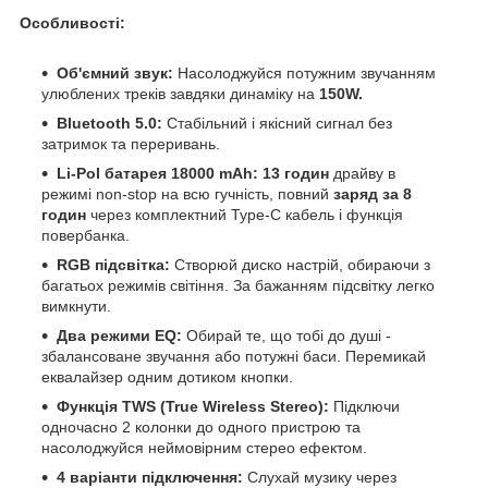
Особливості:
Об'ємний звук:
Насолоджуйся потужним звучанням
улюблених треків завдяки динаміку на
150W.
Bluetooth 5.0:
Стабільний і якісний сигнал без
затримок та переривань.
Li-Pol батарея 18000 mAh:
13 годин
драйву в
режимі non-stop на всю гучність, повний
заряд за 8
годин
через комплектний Type-C кабель і функція
повербанка.
RGB підсвітка:
Створюй диско настрій, обираючи з
багатьох режимів світіння. За бажанням підсвітку легко
вимкнути.
Два режими EQ:
Обирай те, що тобі до душі -
збалансоване звучання або потужні баси. Перемикай
еквалайзер одним дотиком кнопки.
Функція TWS (True Wireless Stereo):
Підключи
одночасно 2 колонки до одного пристрою та
насолоджуйся неймовірним стерео ефектом.
4 варіанти підключення:
Слухай музику через