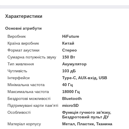
Характеристики
Основні атрибути
Виробник
HiFuture
Країна виробник
Китай
Формат акустики
Стерео
Сумарна потужність звуку
150 Вт
Тип живлення
Акумулятор
Чутливість
103 дБ
Інтерфейси
Type-C, AUX-вхід, USB
Мінімальна частота
40 Гц
Максимальна частота
18000 Гц
Бездротові можливості
Bluetooth
Підтримувані карти пам'яті
microSD
Особливості
Функція гучного зв'язку,
Бездротовий пульт ДУ
Матеріал корпусу
Метал, Пластик, Тканина