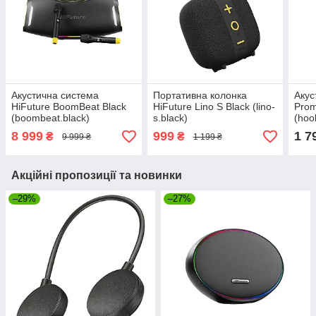
Акустична система
Портативна колонка
Акус
HiFuture BoomBeat Black
HiFuture Lino S Black (lino-
Prom
(boombeat.black)
s.black)
(hoo
8 999
999
1 7
₴
₴
9 999 ₴
1 199 ₴
Акційні пропозиції та новинки
–29%
–27%