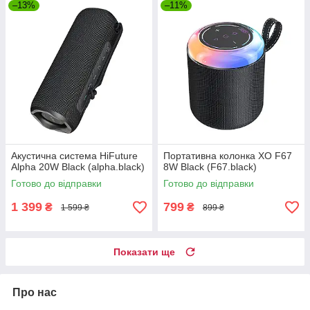
–13%
–11%
Акустична система HiFuture
Портативна колонка XO F67
Alpha 20W Black (alpha.black)
8W Black (F67.black)
Готово до відправки
Готово до відправки
1 399
799
₴
₴
1 599 ₴
899 ₴
Показати ще
Про нас