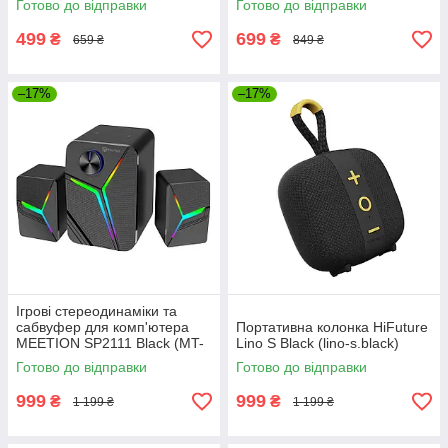
Готово до відправки
Готово до відправки
499
699
₴
₴
659 ₴
849 ₴
–17%
–17%
Ігрові стереодинаміки та
сабвуфер для комп'ютера
Портативна колонка HiFuture
MEETION SP2111 Black (MT-
Lino S Black (lino-s.black)
SP2111BT-A)
Готово до відправки
Готово до відправки
999
999
₴
₴
1 199 ₴
1 199 ₴