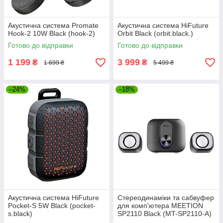
Акустична система Promate
Акустична система HiFuture
Hook-2 10W Black (hook-2)
Orbit Black (orbit.black.)
Готово до відправки
Готово до відправки
1 199
3 999
₴
₴
1 699 ₴
5 499 ₴
–24%
–18%
Акустична система HiFuture
Стереодинаміки та сабвуфер
Pocket-S 5W Black (pocket-
для комп'ютера MEETION
s.black)
SP2110 Black (MT-SP2110-A)