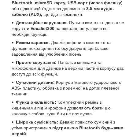
Bluetooth
,
microSD карту, USB порт (через флешку)
або підключай ґаджет за допомогою
3.5 мм аудіо-
кабелю (AUX),
що йде в комплекті.
Дистанційне керування:
Пульт в комплекті дозволяє
керувати
Vocalist300
на відстані, регулюючи всі
необхідні функції.
Режим караоке:
Два мікрофони в комплекті та
функція покращення голосу дарують ще більше
задоволення від улюблених пісень.
Просте керування:
Панель з кнопками та
мікрофоном для дзвінків на верхній частині корпусу дає
доступ до всіх функцій.
Сучасний дизайн:
Корпус з матового ударостійкого
ABS- пластику, оббивка з приємної на дотик плетеної
тканини.
Функціональність:
Комплектний
ремінь з
кишеньками під мікрофони дозволяють брати цю
колонку з собою, куди б ти не прямував.
Широка сумісність:
Девайс повністю сумісний з
усіма пристроями
з підтримкою Bluetooth будь-яких
версій
.