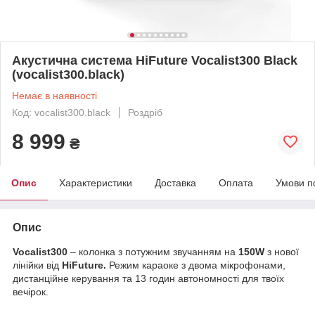
Акустична система HiFuture Vocalist300 Black
(vocalist300.black)
Немає в наявності
Код: vocalist300.black
Роздріб
8 999
₴
Опис
Характеристики
Доставка
Оплата
Умови п
Опис
Vocalist300
– колонка з потужним звучанням на
150W
з нової
лінійки від
HiFuture.
Режим караоке з двома мікрофонами,
дистанційне керування та 13 годин автономності для твоїх
вечірок.