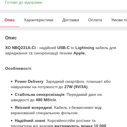
Готово до відправки
Опис
Характеристики
Доставка
Оплата
Умови п
Опис
XO NBQ231A-Ci
- надійний
USB-C
to
Lightning
кабель для
заряджання та синхронізації техніки
Apple.
Особливості
:
Power Delivery
: Заряджай смартфон, планшет або
навушники на потужності до
27W (9V/3А)
.
Стабільна синхронізація
: Передавай дані на
швидкості до
480 Мбіт/с
.
Якісний всередині
: Кабель з безкисневої міді,
екранований спеціальною фольгою.
Надійний зовні
: Корозійностійкі роз'єми та
протектори від заломів
витримують понад 10 000