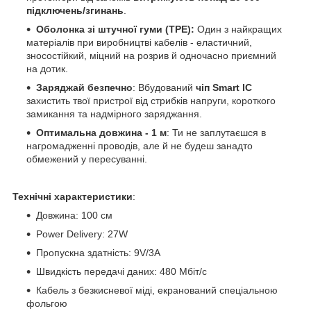
підключень/згинань
.
Оболонка зі штучної гуми (TPE):
Один з найкращих
матеріалів при виробництві кабелів - еластичний,
зносостійкий, міцний на розрив й одночасно приємний
на дотик.
Заряджай безпечно
: Вбудований
чіп Smart IC
захистить твої пристрої від стрибків напруги, короткого
замикання та надмірного заряджання.
Оптимальна довжина - 1 м
: Ти не заплутаєшся в
нагромадженні проводів, але й не будеш занадто
обмежений у пересуванні.
Технічні характеристики
:
Довжина: 100 см
Power Delivery: 27W
Пропускна здатність: 9V/3А
Швидкість передачі даних: 480 Мбіт/с
Кабель з безкисневої міді, екранований спеціальною
фольгою