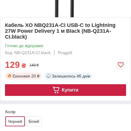
Кабель XO NBQ231A-Ci USB-C to Lightning
27W Power Delivery 1 м Black (NB-Q231A-
CI.black)
Готово до відправки
Код: NB-Q231A-CI.black
Роздріб
129
₴
149 ₴
Економія
20 ₴
Залишилось
46 днів
Купити
Колір
Чорний
Білий