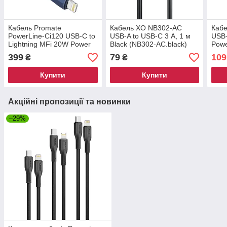
Кабель Promate
Кабель XO NB302-AC
Каб
PowerLine-Ci120 USB-C to
USB-A to USB-C 3 А, 1 м
USB
Lightning MFi 20W Power
Black (NB302-AC.black)
Powe
Delivery 1.2 м Black
(NB-
399
79
109
₴
₴
(powerline-ci120.black)
Купити
Купити
Акційні пропозиції та новинки
–29%