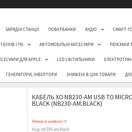
ЗАРЯДНІ СТАНЦІЇ
ПОВЕРБАНКИ
АУДІО
СМАРТ-Г
ТБУКІВ І ПК
АВТОМОБІЛЬНІ АКСЕСУАРИ
РЮКЗАКИ 
КСЕСУАРИ ДЛЯ APPLE
LED СВІТИЛЬНИКИ
ЕЛЕКТРОТРА
ГЕНЕРАТОРИ, ІНВЕРТОРИ
ЗНИЖЕНІ В ЦІНІ ТОВАРИ
ДОС
КАБЕЛЬ XO NB230-AM USB TO MICRO
BLACK (NB230-AM.BLACK)
Немає в наявності
Код:
nb230-am.black