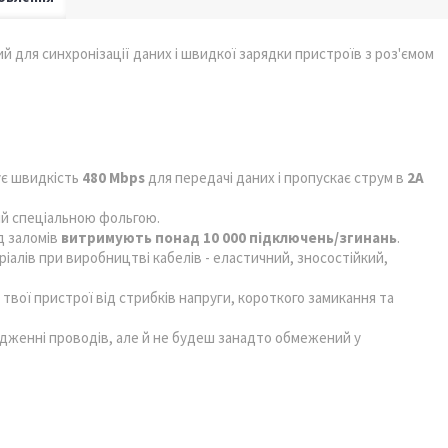
й для синхронізації даних і швидкої зарядки пристроїв з роз'ємом
ує швидкість
480 Mbps
для передачі даних і пропускає струм в
2А
ний спеціальною фольгою.
д заломів
витримують понад 10 000 підключень/згинань
.
іалів при виробництві кабелів - еластичний, зносостійкий,
твої пристрої від стрибків напруги, короткого замикання та
дженні проводів, але й не будеш занадто обмежений у