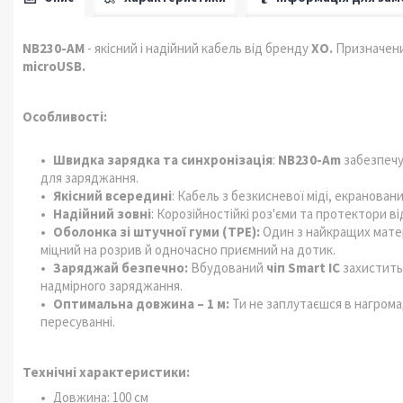
NB230-AM
- якісний і надійний кабель від бренду
ХО.
Призначени
microUSB.
Особливості:
Швидка зарядка та синхронізація
:
NB230-Am
забезпеч
для заряджання.
Якісний всередині
: Кабель з безкисневої міді, екранова
Надійний зовні
: Корозійностійкі роз'єми та протектори ві
Оболонка зі штучної гуми (TPE):
Один з найкращих матер
міцний на розрив й одночасно приємний на дотик.
Заряджай безпечно:
Вбудований
чіп Smart IC
захистить 
надмірного заряджання.
Оптимальна довжина – 1 м:
Ти не заплутаєшся в нагрома
пересуванні.
Технічні характеристики:
Довжина: 100 см