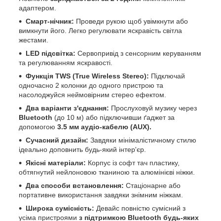
адаптером.
Смарт-нічник:
Проведи рукою щоб увімкнути або
вимкнути його. Легко регулювати яскравість світла
жестами.
LED підсвітка:
Сервопривід з сенсорним керуванням
та регулюванням яскравості.
Функція TWS (True Wireless Stereo):
Підключай
одночасно 2 колонки до одного пристрою та
насолоджуйся неймовірним стерео ефектом.
Два варіанти з'єднання:
Прослуховуй музику через
Bluetooth
(до 10 м) або підключивши ґаджет за
допомогою
3.5 мм аудіо-кабелю (AUX).
Сучасний дизайн:
Завдяки мінімалістичному стилю
ідеально доповнить будь-який інтер'єр.
Якісні матеріали:
Корпус із софт тач пластику,
обтягнутий нейлоновою тканиною та алюмінієві ніжки.
Два способи встановлення:
Стаціонарне або
портативне використання завдяки знімним ніжкам.
Широка сумісність:
Девайс повністю сумісний з
усіма пристроями
з підтримкою Bluetooth будь-яких