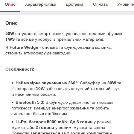
Опис
Характеристики
Доставка
Оплата
Умови п
Опис
50W
потужності, смарт нічник, управління жестами, функція
TWS
та все це у корпусі з преміальних матеріалів.
HiFuture Wedge
- стильна та функціональна колонка,
створить атмосферу де завгодно.
Особливості:
Неймовірне звучання на 360°:
Сабвуфер на
30W
та
2 твітера по
10W
забезпечать потужний та якісний звук
із насиченими басами.
Bluetooth 5.3:
З функцією динамічної оптимізації
потужності зменшує енергоспоживання та робить
сигнал ще більш стабільним.
Li-Pol батарея 5000 mAh:
До 3 годин
у режимі
музики, або
2 години
у режимі музики та світла.
Повністю
заряджається за 2 години
комплектним