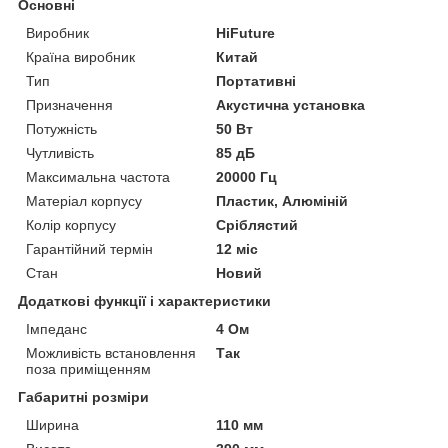
Основні
Виробник
HiFuture
Країна виробник
Китай
Тип
Портативні
Призначення
Акустична установка
Потужність
50 Вт
Чутливість
85 дБ
Максимальна частота
20000 Гц
Матеріал корпусу
Пластик, Алюміній
Колір корпусу
Сріблястий
Гарантійний термін
12 міс
Стан
Новий
Додаткові функції і характеристики
Імпеданс
4 Ом
Можливість встановлення
Так
поза приміщенням
Габаритні розміри
Ширина
110 мм