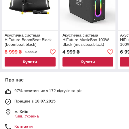
Акустична система
Акустична система
Акус
HiFuture BoomBeat Black
HiFuture MusicBox 100W
HiFu
(boombeat.black)
Black (musicbox.black)
100W
hori
8 999
4 999
6 9
₴
₴
9 999 ₴
Купити
Купити
Про нас
97% позитивних з 172 відгуків за рік
Працює з 10.07.2015
м. Київ
Київ, Україна
Контакти