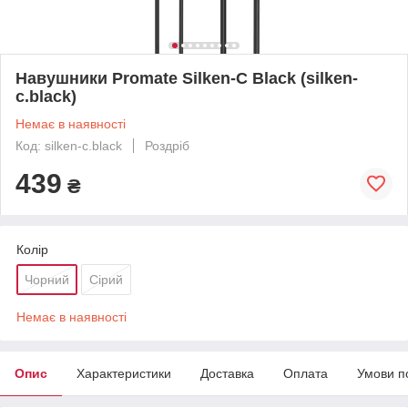
Навушники Promate Silken-C Black (silken-
c.black)
Немає в наявності
Код: silken-c.black
Роздріб
439
₴
Колір
Чорний
Сірий
Немає в наявності
Опис
Характеристики
Доставка
Оплата
Умови п