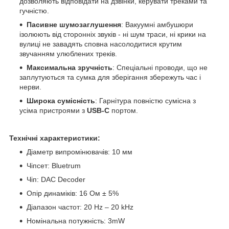
дозволяють відповідати на дзвінки, керувати треками та
гучністю.
Пасивне шумозаглушення
: Вакуумні амбушюри
ізолюють від сторонніх звуків - ні шум траси, ні крики на
вулиці не завадять сповна насолодитися крутим
звучанням улюблених треків.
Максимальна зручність
: Спеціальні проводи, що не
заплутуються та сумка для зберігання збережуть час і
нерви.
Широка сумісність
: Гарнітура повністю сумісна з
усіма пристроями з
USB-C
портом.
Технічні характеристики:
Діаметр випромінювачів: 10 мм
Чіпсет: Bluetrum
Чіп: DAC Decoder
Опір динаміків: 16 Ом ± 5%
Діапазон частот: 20 Hz – 20 kHz
Номінальна потужність: 3mW