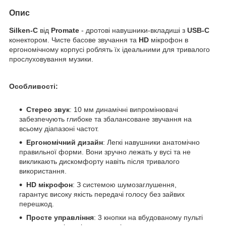
Опис
Silken-C
від
Promate
- дротові навушники-вкладиші з
USB-C
конектором. Чисте басове звучання та
HD
мікрофон в
ергономічному корпусі роблять їх ідеальними для тривалого
прослуховування музики.
Особливості:
Стерео звук
: 10 мм динамічні випромінювачі
забезпечують глибоке та збалансоване звучання на
всьому діапазоні частот.
Ергономічний дизайн
: Легкі навушники анатомічно
правильної форми. Вони зручно лежать у вусі та не
викликають дискомфорту навіть після тривалого
використання.
HD мікрофон
: З системою шумозаглушення,
гарантує високу якість передачі голосу без зайвих
перешкод.
Просте управління
: 3 кнопки на вбудованому пульті