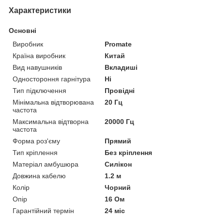
Характеристики
Основні
Виробник
Promate
Країна виробник
Китай
Вид навушників
Вкладиші
Одностороння гарнітура
Ні
Тип підключення
Провідні
Мінімальна відтворювана
20 Гц
частота
Максимальна відтворна
20000 Гц
частота
Форма роз'єму
Прямий
Тип кріплення
Без кріплення
Матеріал амбушюра
Силікон
Довжина кабелю
1.2 м
Колір
Чорний
Опір
16 Ом
Гарантійний термін
24 міс