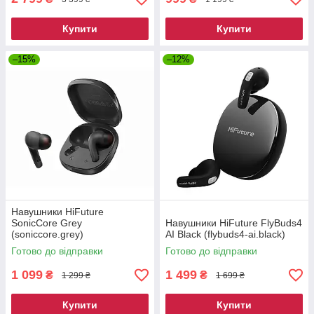
Купити
Купити
–15%
–12%
Навушники HiFuture
SonicCore Grey
Навушники HiFuture FlyBuds4
(soniccore.grey)
AI Black (flybuds4-ai.black)
Готово до відправки
Готово до відправки
1 099
1 499
₴
₴
1 299 ₴
1 699 ₴
Купити
Купити