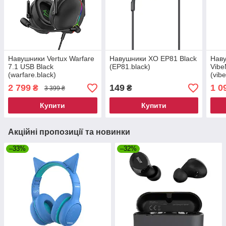
Навушники Vertux Warfare
Навушники XO EP81 Black
Наву
7.1 USB Black
(EP81.black)
Vibe
(warfare.black)
(vib
2 799
149
1 0
₴
₴
3 399 ₴
Купити
Купити
Акційні пропозиції та новинки
–33%
–32%