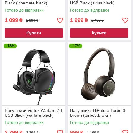
Black (vibemate.black)
USB Black (sirius.black)
Готово до відправки
Готово до відправки
1 099
1 999
₴
₴
1 399 ₴
2 499 ₴
Купити
Купити
–18%
–17%
Навушники Vertux Warfare 7.1
Навушники HiFuture Turbo 3
USB Black (warfare.black)
Brown (turbo3.brown)
Готово до відправки
Готово до відправки
2 799
999
₴
₴
3 399 ₴
1 199 ₴