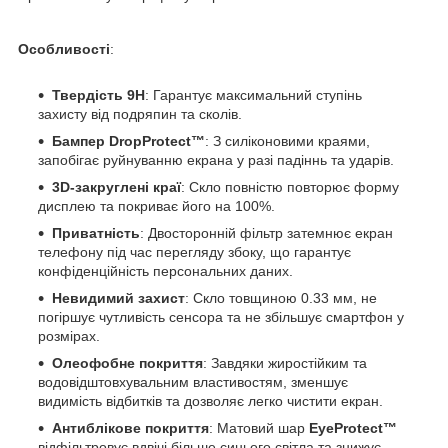
Особливості
:
Твердість 9Н
: Гарантує максимальний ступінь
захисту від подряпин та сколів.
Бампер DropProtect™
: З силіконовими краями,
запобігає руйнуванню екрана у разі падіннь та ударів.
3D-закруглені краї
: Скло повністю повторює форму
дисплею та покриває його на 100%.
Приватність
: Двосторонній фільтр затемнює екран
телефону під час перегляду збоку, що гарантує
конфіденційність персональних даних.
Невидимий захист
: Скло товщиною 0.33 мм, не
погіршує чутливість сенсора та не збільшує смартфон у
розмірах.
Олеофобне покриття
: Завдяки жиростійким та
водовідштовхувальним властивостям, зменшує
видимість відбитків та дозволяє легко чистити екран.
Антиблікове покриття
: Матовий шар
EyeProtect™
відфільтровує вдвічі більше синього світла та знижує