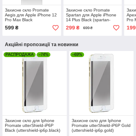
Захисне скло Promate
Захисне скло Promate
Захи
Aegis для Apple iPhone 12
Spartan для Apple iPhone
Apex
Pro Max Black
14 Plus Black (spartan-
Pro 
(aegis.12max)
i14.plus)
(ape
599
299
199
₴
₴
699 ₴
Акційні пропозиції та новинки
РАСПРОДАЖА
–74%
–69%
Захисне скло для Iphone
Захисне скло для Iphone
Promate utterShield-iP6P
Promate utterShield-iP6P Gold
Black (uttershield-ip6p.black)
(uttershield-ip6p.gold)