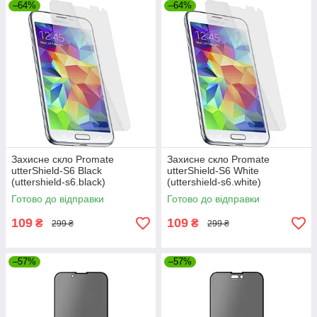
–64%
–64%
Захисне скло Promate
Захисне скло Promate
utterShield-S6 Black
utterShield-S6 White
(uttershield-s6.black)
(uttershield-s6.white)
Готово до відправки
Готово до відправки
109
109
₴
₴
299 ₴
299 ₴
–57%
–57%