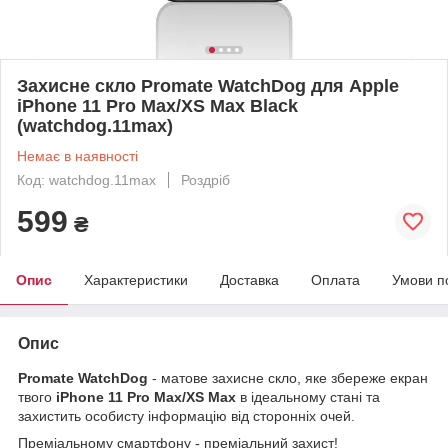
Захисне скло Promate WatchDog для Apple
iPhone 11 Pro Max/XS Max Black
(watchdog.11max)
Немає в наявності
Код: watchdog.11max
Роздріб
599
₴
Опис
Характеристики
Доставка
Оплата
Умови п
Опис
Promate WatchDog
- матове захисне скло, яке збереже екран
твого
iPhone 11 Pro Max/XS Max
в ідеальному стані та
захистить особисту інформацію від сторонніх очей.
Преміальному смартфону - преміальний захист!