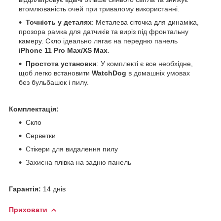
втомлюваність очей при тривалому використанні.
Точність у деталях
: Металева сіточка для динаміка,
прозора рамка для датчиків та виріз під фронтальну
камеру. Скло ідеально лягає на передню панель
iPhone 11 Pro Max/XS Max
.
Простота установки
: У комплекті є все необхідне,
щоб легко встановити
WatchDog
в домашніх умовах
без бульбашок і пилу.
Комплектація:
Скло
Серветки
Стікери для видалення пилу
Захисна плівка на задню панель
Гарантія:
14 днів
Приховати