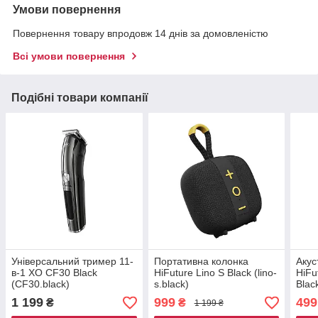
Умови повернення
Повернення товару впродовж 14 днів за домовленістю
Всі умови повернення
Подібні товари компанії
Універсальний тример 11-
Портативна колонка
Акус
в-1 ХО СF30 Black
HiFuture Lino S Black (lino-
HiFu
(CF30.black)
s.black)
Blac
1 199
999
499
₴
₴
1 199 ₴