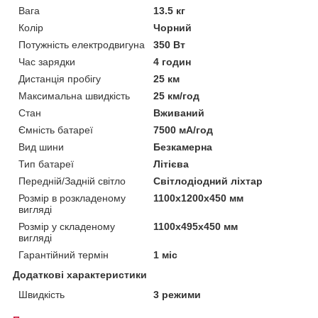
Вага
13.5 кг
Колір
Чорний
Потужність електродвигуна
350 Вт
Час зарядки
4 годин
Дистанція пробігу
25 км
Максимальна швидкість
25 км/год
Стан
Вживаний
Ємність батареї
7500 мА/год
Вид шини
Безкамерна
Тип батареї
Літієва
Передній/Задній світло
Світлодіодний ліхтар
Розмір в розкладеному
1100x1200х450 мм
вигляді
Розмір у складеному
1100x495х450 мм
вигляді
Гарантійний термін
1 міс
Додаткові характеристики
Швидкість
3 режими