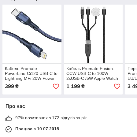
Кабель Promate
Кабель Promate Fusion-
Пере
PowerLine-Ci120 USB-C to
CCW USB-C to 100W
Prom
Lightning MFi 20W Power
2хUSB-C /5W Apple Watch
EU/
Delivery 1.2 м Black
Charger 1.4 м Black
EU/U
399
1 199
3 4
₴
₴
(powerline-ci120.black)
(fusion-ccw.black)
2хUS
(tri
Про нас
97% позитивних з 172 відгуків за рік
Працює з 10.07.2015