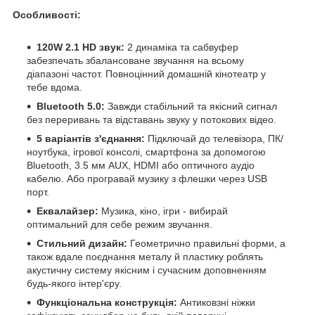
Особливості:
120W 2.1 HD звук:
2 динаміка та сабвуфер
забезпечать збалансоване звучання на всьому
діапазоні частот. Повноцінний домашній кінотеатр у
тебе вдома.
Bluetooth 5.0:
Завжди стабільний та якісний сигнал
без переривань та відставань звуку у потокових відео.
5 варіантів з'єднання:
Підключай до телевізора, ПК/
ноутбука, ігрової консолі, смартфона за допомогою
Bluetooth, 3.5 мм AUX, HDMI або оптичного аудіо
кабелю. Або програвай музику з флешки через USB
порт.
Еквалайзер:
Музика, кіно, ігри - вибирай
оптимальний для себе режим звучання.
Стильний дизайн:
Геометрично правильні форми, а
також вдале поєднання металу й пластику роблять
акустичну систему якісним і сучасним доповненням
будь-якого інтер'єру.
Функціональна конструкція:
Антиковзні ніжки