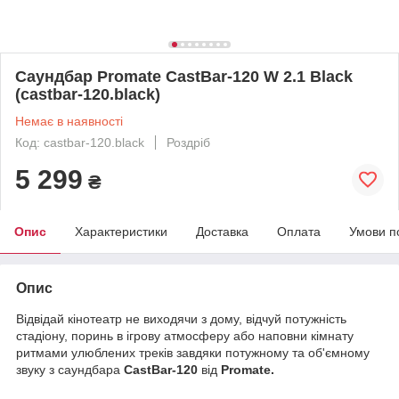
Саундбар Promate CastBar-120 W 2.1 Black
(castbar-120.black)
Немає в наявності
Код: castbar-120.black
Роздріб
5 299
₴
Опис
Характеристики
Доставка
Оплата
Умови п
Опис
Відвідай кінотеатр не виходячи з дому, відчуй потужність
стадіону, поринь в ігрову атмосферу або наповни кімнату
ритмами улюблених треків завдяки потужному та об'ємному
звуку з саундбара
CastBar-120
від
Promate.