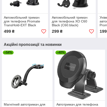
Автомобільний тримач
Автомобільний тримач
Унів
для телефона Promate
для телефона ХО С60
авто
TransHold-EXT Black
Black (C60.black)
Prom
(transhold-ext)
(Уце
499
299
199
₴
₴
Акційні пропозиції та новинки
–54%
–40%
Магнітний автотримач для
Автотримач для телефона