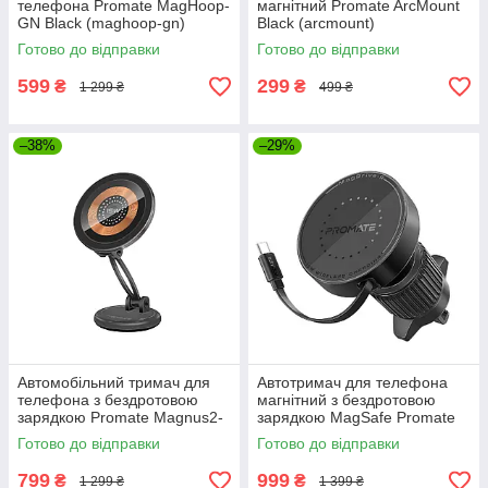
телефона Promate MagHoop-
магнітний Promate ArcMount
GN Black (maghoop-gn)
Black (arcmount)
Готово до відправки
Готово до відправки
599
299
₴
₴
1 299 ₴
499 ₴
–38%
–29%
Автомобільний тримач для
Автотримач для телефона
телефона з бездротовою
магнітний з бездротовою
зарядкою Promate Magnus2-
зарядкою MagSafе Promate
Qi Black (magnus2-qi)
MagDrive-R Black (magdrive-
Готово до відправки
Готово до відправки
r)
799
999
₴
₴
1 299 ₴
1 399 ₴