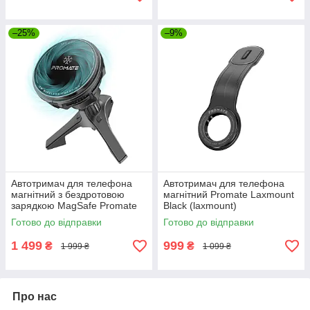
–25%
–9%
Автотримач для телефона
Автотримач для телефона
магнітний з бездротовою
магнітний Promate Laxmount
зарядкою MagSafе Promate
Black (laxmount)
MagChill-Ga Black (magchill-
Готово до відправки
Готово до відправки
ga)
1 499
999
₴
₴
1 999 ₴
1 099 ₴
Про нас