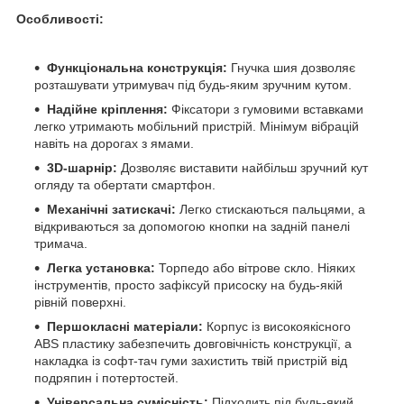
Особливості:
Функціональна конструкція:
Гнучка шия дозволяє
розташувати утримувач під будь-яким зручним кутом.
Надійне кріплення:
Фіксатори з гумовими вставками
легко утримають мобільний пристрій. Мінімум вібрацій
навіть на дорогах з ямами.
3D-шарнір:
Дозволяє виставити найбільш зручний кут
огляду та обертати смартфон.
Механічні затискачі:
Легко стискаються пальцями, а
відкриваються за допомогою кнопки на задній панелі
тримача.
Легка установка:
Торпедо або вітрове скло. Ніяких
інструментів, просто зафіксуй присоску на будь-якій
рівній поверхні.
Першокласні матеріали:
Корпус із високоякісного
ABS пластику забезпечить довговічність конструкції, а
накладка із софт-тач гуми захистить твій пристрій від
подряпин і потертостей.
Універсальна сумісність:
Підходить під будь-який