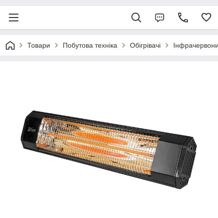
Товари
Побутова техніка
Обігрівачі
Інфрачервони