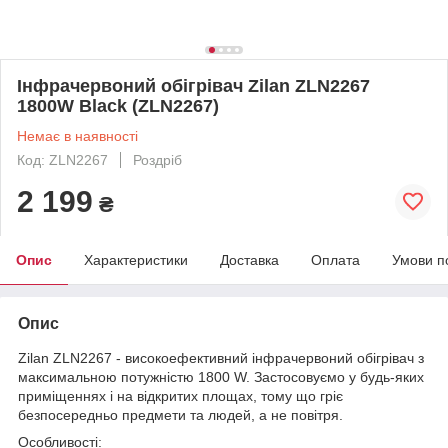
Інфрачервоний обігрівач Zilan ZLN2267
1800W Black (ZLN2267)
Немає в наявності
Код: ZLN2267
Роздріб
2 199
₴
Опис
Характеристики
Доставка
Оплата
Умови п
Опис
Zilan ZLN2267 - високоефективний інфрачервоний обігрівач з
максимальною потужністю 1800 W. Застосовуємо у будь-яких
приміщеннях і на відкритих площах, тому що гріє
безпосередньо предмети та людей, а не повітря.
Особливості: