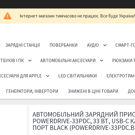
Інтернет-магазин тимчасово не працює. Все буде Україна!
ЗАРЯДНІ СТАНЦІЇ
ПОВЕРБАНКИ
АУДІО
СМАРТ-Г
ТБУКІВ І ПК
АВТОМОБІЛЬНІ АКСЕСУАРИ
РЮКЗАКИ 
КСЕСУАРИ ДЛЯ APPLE
LED СВІТИЛЬНИКИ
ЕЛЕКТРОТРА
ГЕНЕРАТОРИ, ІНВЕРТОРИ
ЗНИЖЕНІ В ЦІНІ ТОВАРИ
ДОС
АВТОМОБІЛЬНИЙ ЗАРЯДНИЙ ПРИС
POWERDRIVE-33PDC, 33 ВТ, USB-C 
ПОРТ BLACK (POWERDRIVE-33PDC.B