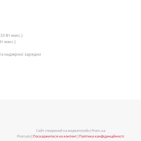
33 Вт макс.)
Вт макс.)
 та надмірної зарядки
Сайт створений на маркетплейсі
Prom.ua
Promate |
Поскаржитися на контент
|
Політика конфіденційності