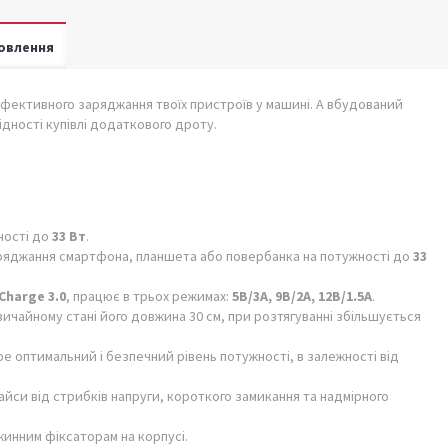
овлення
ефективного заряджання твоїх пристроїв у машині. А вбудований
ідності купівлі додаткового дроту.
ності до
33 Вт
.
ряджання смартфона, планшета або повербанка на потужності до
33
Charge 3.0
, працює в трьох режимах:
5В/3А, 9В/2А, 12В/1.5А
.
вичайному стані його довжина 30 см, при розтягуванні збільшується
 оптимальний і безпечний рівень потужності, в залежності від
йси від стрибків напруги, короткого замикання та надмірного
жинним фіксаторам на корпусі.