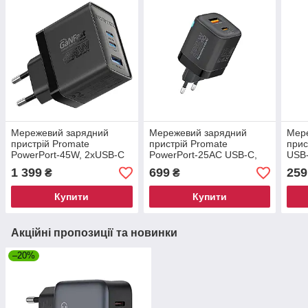
Мережевий зарядний
Мережевий зарядний
Мер
пристрій Promate
пристрій Promate
прис
PowerPort-45W, 2хUSB-C
PowerPort-25AC USB-C,
USB-
PD, USB-A Black
USB-A Black (powerport-
1 399
699
259
₴
₴
(powerport-45.black)
25ac.black)
Купити
Купити
Акційні пропозиції та новинки
–20%