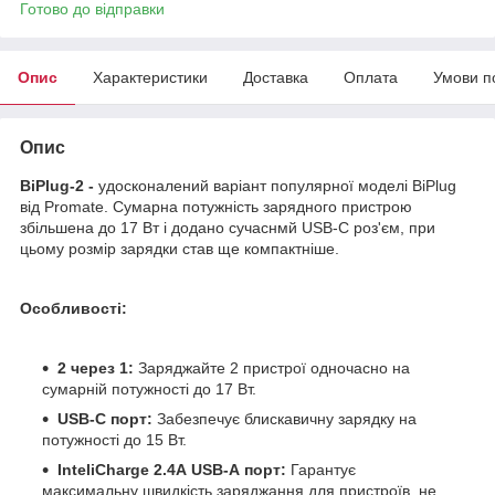
Готово до відправки
Опис
Характеристики
Доставка
Оплата
Умови п
Опис
BiPlug-2 -
удосконалений варіант популярної моделі BiPlug
від Promate. Сумарна потужність зарядного пристрою
збільшена до 17 Вт і додано сучаснмй USB-C роз'єм, при
цьому розмір зарядки став ще компактніше.
Особливості:
2 через 1:
Заряджайте 2 пристрої одночасно на
сумарній потужності до 17 Вт.
USB-C порт:
Забезпечує блискавичну зарядку на
потужності до 15 Вт.
InteliCharge 2.4А USB-А порт:
Гарантує
максимальну швидкість заряджання для пристроїв, не