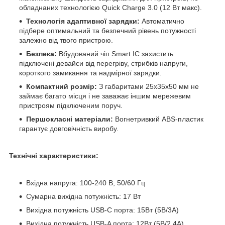
обладнаних технологією Quick Charge 3.0 (12 Вт макс).
Технологія адаптивної зарядки:
Автоматично
підбере оптимальний та безпечний рівень потужності
залежно від твого пристрою.
Безпека:
Вбудований чіп Smart IC захистить
підключені девайси від перегріву, стрибків напруги,
короткого замикання та надмірної зарядки.
Компактний розмір:
З габаритами 25x35x50 мм не
займає багато місця і не заважає іншим мережевим
пристроям підключеним поруч.
Першокласні матеріали:
Вогнетривкий ABS-пластик
гарантує довговічність виробу.
Технічні характеристики:
Вхідна напруга: 100-240 В, 50/60 Гц
Сумарна вихідна потужність: 17 Вт
Вихідна потужність USB-C порта: 15Вт (5В/3А)
Вихідна потужність USB-A порта: 12Вт (5В/2.4А)