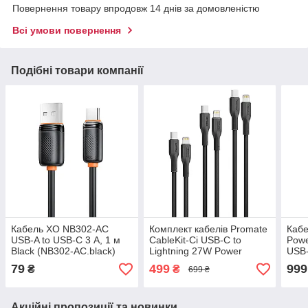
Повернення товару впродовж 14 днів за домовленістю
Всі умови повернення
Подібні товари компанії
Кабель XO NB302-AC
Комплект кабелів Promate
Кабе
USB-A to USB-C 3 А, 1 м
CableKit-Ci USB-C to
Powe
Black (NB302-AC.black)
Lightning 27W Power
USB-
Delivery 0.3м / 1.2м / 2м
Blac
79
499
999
₴
₴
699 ₴
Black (cablekit-ci)
Акційні пропозиції та новинки