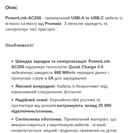
Опис
PowerLink-AC200
- преміальний
USB-A
to USB-C
кабель із
м'якого силікону від
Promate
. З легкістю зарядить та
синхронізує твої пристрої.
Особливості:
Швидка зарядка та синхронізація
:
PowerLink-
AC200
підтримує технологію
Quick Charge 3.0
,
забезпечує швидкість
480 Мбіт/с
передачі даних і
пропускає струм в
3А
для заряджання.
Якісний всередині:
Кабель із безкисневої міді,
екранований спеціальною фольгою.
Надійний зовні:
Корозійностійкі роз'єми та
протектори від заломів
витримують понад 25 000
підключень/згинань.
Силіконова оболонка:
Преміальний матеріал, що
використовується у виробництві кабелів - м'який,
незаплутується, міцний і водночас приємний на дотик.