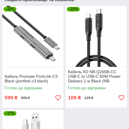
–33%
–22%
Кабель XO NB-Q265B-CC
Кабель Promate PortLink-C3
USB-C to USB-C 60W Power
Black (portlink-c3.black)
Delivery 1 м Black (NB-
Q265B-CC.black)
Готово до відправки
Готово до відправки
599
109
₴
₴
899 ₴
139 ₴
–17%