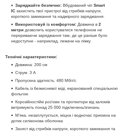
Заряджайте безпечно:
Вбудований чіп
Smart
IC
захистить твої пристрої від стрибків напруги,
короткого замикання та надмірного заряджання.
Використовуй із комфортом:
Довжина в
2
метри
дозволить користуватися телефоном не
перериваючи заряджання там, де це раніше було
недоступне - наприклад, лежачи на ліжку.
Технічні характеристики:
Довжина: 200 см
Струм: 3 A
Пропускна здатність: 480 Мбіт/с
Кабель із безкисневої міді, екранований спеціальною
фольгою
Корозійностійкі роз'єми та протектори від заломів
витримують понад 25 000 підключень/згинань
М'яка, незаплутується, міцна і водночас приємна на
дотик силіконова оболонка
Захист від стрибків напруги, короткого замикання та