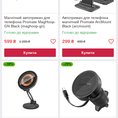
Магнітний автотримач для
Автотримач для телефона
телефона Promate MagHoop-
магнітний Promate ArcMount
GN Black (maghoop-gn)
Black (arcmount)
Готово до відправки
Готово до відправки
599
299
₴
₴
1 299 ₴
499 ₴
Купити
Купити
–38%
–29%