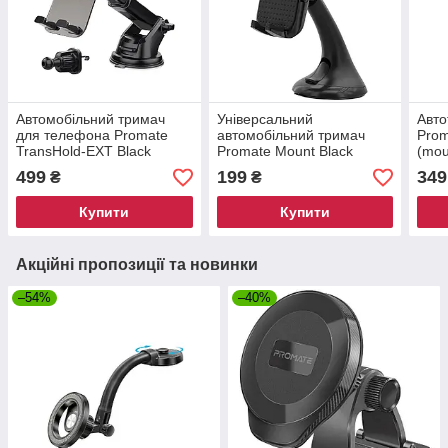
Автомобільний тримач
Універсальний
Авто
для телефона Promate
автомобільний тримач
Prom
TransHold-EXT Black
Promate Mount Black
(mou
(transhold-ext)
(Уценка) (ch_mount.black)
499
199
349
₴
₴
Купити
Купити
Акційні пропозиції та новинки
–54%
–40%