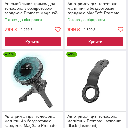
Автомобільний тримач для
Автотримач для телефона
телефона з бездротовою
магнітний з бездротовою
зарядкою Promate Magnus2-
зарядкою MagSafе Promate
Qi Black (magnus2-qi)
MagDrive-R Black (magdrive-
Готово до відправки
Готово до відправки
r)
799
999
₴
₴
1 299 ₴
1 399 ₴
Купити
Купити
–25%
–9%
Автотримач для телефона
Автотримач для телефона
магнітний з бездротовою
магнітний Promate Laxmount
зарядкою MagSafе Promate
Black (laxmount)