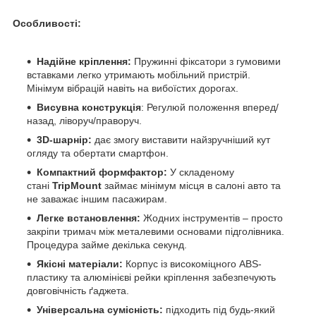
Особливості:
Надійне кріплення:
Пружинні фіксатори з гумовими
вставками легко утримають мобільний пристрій.
Мінімум вібрацій навіть на вибоїстих дорогах.
Висувна конструкція
: Регулюй положення вперед/
назад, ліворуч/праворуч.
3D-шарнір:
дає змогу виставити найзручніший кут
огляду та обертати смартфон.
Компактний формфактор:
У складеному
стані
TripMount
займає мінімум місця в салоні авто та
не заважає іншим пасажирам.
Легке встановлення:
Жодних інструментів – просто
закріпи тримач між металевими основами підголівника.
Процедура займе декілька секунд.
Якісні матеріали:
Корпус із високоміцного ABS-
пластику та алюмінієві рейки кріплення забезпечують
довговічність ґаджета.
Універсальна сумісність:
підходить під будь-який