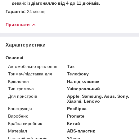
девайс із
діагоналлю від 4 до 11 дюймів.
Гарантія:
24 місяці
Приховати
Характеристики
Основні
Автомобільне кріплення
Так
Тримач/підставка для
Телефону
Кріплення
На підголівник
Тип тримача
Універсальний
Для пристроїв
Apple, Samsung, Asus, Sony,
Xiaomi, Lenovo
Конструкція
Розбірна
Виробник
Promate
Країна виробник
Китай
Матеріал
ABS-пластик
Гарантійний термін
24 міс