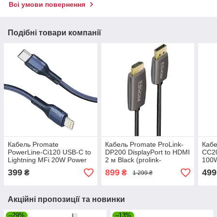
Всі умови повернення
Подібні товари компанії
Кабель Promate
Кабель Promate ProLink-
Кабе
PowerLine-Ci120 USB-C to
DP200 DisplayPort to HDMI
CC2
Lightning MFi 20W Power
2 м Black (prolink-
100W
Delivery 1.2 м Black
dp200.black)
Black
399
899
499
₴
₴
1 299 ₴
(powerline-ci120.black)
cc20
Акційні пропозиції та новинки
–29%
–13%