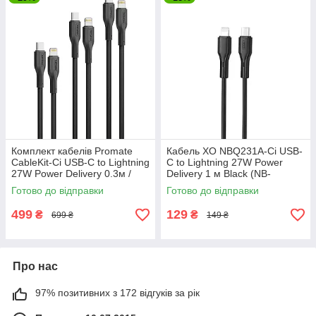
Комплект кабелів Promate
Кабель XO NBQ231A-Ci USB-
CableKit-Ci USB-C to Lightning
C to Lightning 27W Power
27W Power Delivery 0.3м /
Delivery 1 м Black (NB-
1.2м / 2м Black (cablekit-ci)
Q231A-CI.black)
Готово до відправки
Готово до відправки
499
129
₴
₴
699 ₴
149 ₴
Про нас
97% позитивних з 172 відгуків за рік