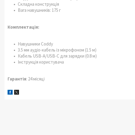
Складна конструкція
Вага навушників: 175 г
Комплектація:
Навушники Coddy
3.5 мм аудіо-кабель із мікрофоном (1.5 м)
Кабель USB-A/USB-С для зарядки (0.8 м)
Інструкція користувача
Гарантія
: 24 місяці