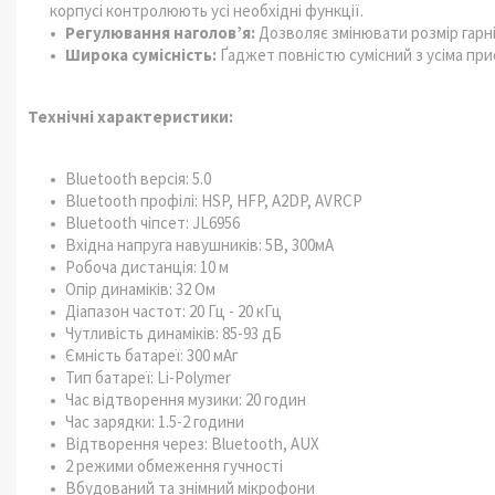
корпусі контролюють усі необхідні функції.
Регулювання наголов’я:
Дозволяє змінювати розмір гарн
Широка сумісність:
Ґаджет повністю сумісний з усіма при
Технічні характеристики:
Bluetooth версія: 5.0
Bluetooth профілі: HSP, HFP, A2DP, AVRCP
Bluetooth чіпсет: JL6956
Вхідна напруга навушників: 5В, 300мА
Робоча дистанція: 10 м
Опір динаміків: 32 Ом
Діапазон частот: 20 Гц - 20 кГц
Чутливість динаміків: 85-93 дБ
Ємність батареї: 300 мАг
Тип батареї: Li-Polymer
Час відтворення музики: 20 годин
Час зарядки: 1.5-2 години
Відтворення через: Bluetooth, AUX
2 режими обмеження гучності
Вбудований та знімний мікрофони