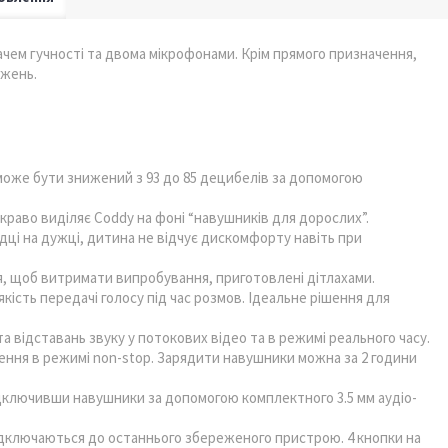
ачем гучності та двома мікрофонами. Крім прямого призначення,
ежень.
оже бути знижений з 93 до 85 децибелів за допомогою
скраво виділяє Coddy на фоні “навушників для дорослих”.
ці на дужці, дитина не відчує дискомфорту навіть при
, щоб витримати випробування, приготовлені дітлахами.
кість передачі голосу під час розмов. Ідеальне рішення для
 відставань звуку у потокових відео та в режимі реального часу.
ення в режимі non-stop. Зарядити навушники можна за 2 години
підключивши навушники за допомогою комплектного 3.5 мм аудіо-
дключаються до останнього збереженого пристрою. 4 кнопки на