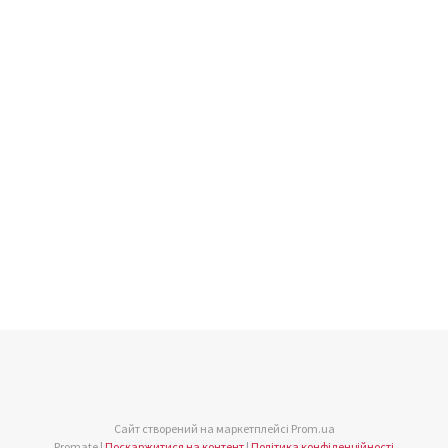
Сайт створений на маркетплейсі
Prom.ua
Promate |
Поскаржитися на контент
|
Політика конфіденційності