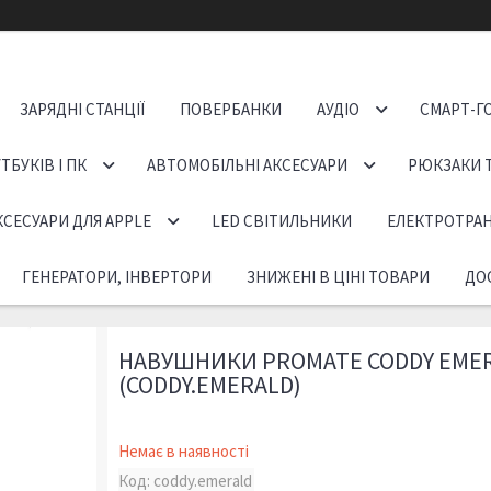
ЗАРЯДНІ СТАНЦІЇ
ПОВЕРБАНКИ
АУДІО
СМАРТ-Г
ТБУКІВ І ПК
АВТОМОБІЛЬНІ АКСЕСУАРИ
РЮКЗАКИ 
КСЕСУАРИ ДЛЯ APPLE
LED СВІТИЛЬНИКИ
ЕЛЕКТРОТРА
ГЕНЕРАТОРИ, ІНВЕРТОРИ
ЗНИЖЕНІ В ЦІНІ ТОВАРИ
ДОС
НАВУШНИКИ PROMATE CODDY EME
(CODDY.EMERALD)
Немає в наявності
Код:
coddy.emerald