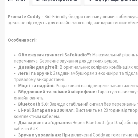
Promate Coddy -
Kid-Friendly бездротові навушники з обмежув
ідеально підходять для онлайн-занять під час карантинних обм
Особливості:
Обмежувач гучності SafeAudio™:
Максимальний рівень м
перемикача. Безпечне звучання для дитячих вушок.
Дизайн для дітей:
В оригінальних колірних комбінаціях я
Легкі та зручні:
Завдяки амбушюрам з еко-шкіри та підклад
тривалому використанні.
Міцні та надійні:
Розраховані на підвищене навантаження
Вбудований та знімний мікрофони:
Гарантують високу я
онлайн-занять.
Bluetooth 5.0:
Завжди стабільний сигнал без переривань та
Li-Pol батарея на 300 мАг:
Вистачить на 20 годин відтвор
комплектним кабелем.
Два варіанти з'єднання:
Через Bluetooth (до 10 м) або 
кабелю AUX.
Зручне управління:
При включенні Coddy автоматично пі