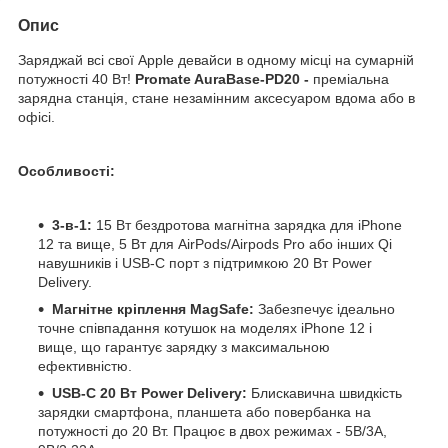
Опис
Заряджай всі свої Apple девайси в одному місці на сумарній
потужності 40 Вт!
Promate AuraBase-PD20 -
преміальна
зарядна станція, стане незамінним аксесуаром вдома або в
офісі.
Особливості:
3-в-1:
15 Вт бездротова магнітна зарядка для iPhone
12 та вище, 5 Вт для AirPods/Airpods Pro або інших Qi
навушників і USB-C порт з підтримкою 20 Вт Power
Delivery.
Магнітне кріплення MagSafe:
Забезпечує ідеально
точне співпадання котушок на моделях iPhone 12 і
вище, що гарантує зарядку з максимальною
ефективністю.
USB-C 20 Вт Power Delivery:
Блискавична швидкість
зарядки смартфона, планшета або повербанка на
потужності до 20 Вт. Працює в двох режимах - 5В/3А,