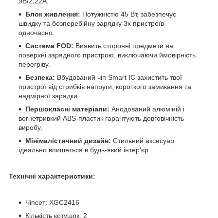
9В/2.22А.
Блок живлення:
Потужністю 45 Вт, забезпечує
швидку та безперебійну зарядку 3х пристроїв
одночасно.
Система FOD:
Виявить сторонні предмети на
поверхні зарядного пристрою, виключаючи ймовірність
перегріву.
Безпека:
Вбудований чіп Smart IC захистить твої
пристрої від стрибків напруги, короткого замикання та
надмірної зарядки.
Першокласні матеріали:
Анодований алюміній і
вогнетривкий ABS-пластик гарантують довговічність
виробу.
Мінімалістичний дизайн:
Стильний аксесуар
ідеально впишеться в будь-який інтер'єр.
Технічні характеристики:
Чіпсет: XGC2416
Кількість котушок: 2