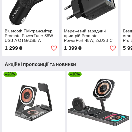
Bluetooth FM-трансмітер
Мережевий зарядний
Безд
Promate PowerTune-38W
пристрій Promate
стан
USB-A OTG/USB-A
PowerPort-45W, 2хUSB-C
Pro 
QC3.0/USB-C PD Black
PD, USB-A Black
pro.
1 299
1 399
5 9
₴
₴
(powertune-38w.black)
(powerport-45.black)
Акційні пропозиції та новинки
–28%
–16%