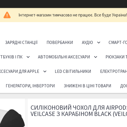
Інтернет-магазин тимчасово не працює. Все буде Україна!
ЗАРЯДНІ СТАНЦІЇ
ПОВЕРБАНКИ
АУДІО
СМАРТ-Г
ТБУКІВ І ПК
АВТОМОБІЛЬНІ АКСЕСУАРИ
РЮКЗАКИ 
КСЕСУАРИ ДЛЯ APPLE
LED СВІТИЛЬНИКИ
ЕЛЕКТРОТРА
ГЕНЕРАТОРИ, ІНВЕРТОРИ
ЗНИЖЕНІ В ЦІНІ ТОВАРИ
ДОС
СИЛІКОНОВИЙ ЧОХОЛ ДЛЯ AIRPOD
VEILCASE З КАРАБІНОМ BLACK (VEIL