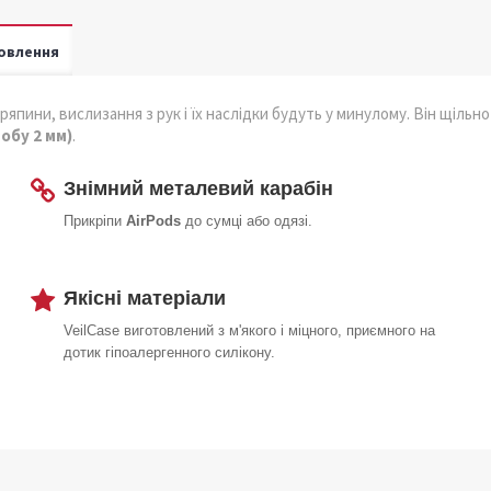
овлення
ряпини, вислизання з рук і їх наслідки будуть у минулому. Він щільно
обу 2 мм)
.
Знімний металевий карабін
Прикріпи
AirPods
до сумці або одязі.
Якісні матеріали
VeilCase виготовлений з м'якого і міцного, приємного на
дотик гіпоалергенного силікону.