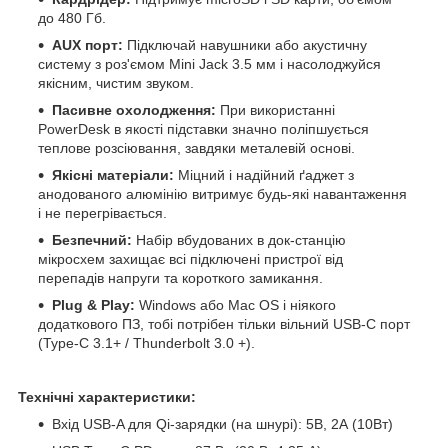
до 480 Гб.
AUX порт:
Підключай навушники або акустичну
систему з роз'ємом Mini Jack 3.5 мм і насолоджуйся
якісним, чистим звуком.
Пасивне охолодження:
При використанні
PowerDesk в якості підставки значно поліпшується
теплове розсіювання, завдяки металевій основі.
Якісні матеріали:
Міцний і надійний ґаджет з
анодованого алюмінію витримує будь-які навантаження
і не перегрівається.
Безпечний:
Набір вбудованих в док-станцію
мікросхем захищає всі підключені пристрої від
перепадів напруги та короткого замикання.
Plug & Play:
Windows або Mac OS і ніякого
додаткового ПЗ, тобі потрібен тільки вільний USB-С порт
(Type-C 3.1+ / Thunderbolt 3.0 +).
Технічні характеристики:
Вхід USB-A для Qi-зарядки (на шнурі): 5В, 2А (10Вт)