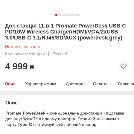
Док-станція 11-в-1 Promate PowerDesk USB-C
PD/10W Wireless Charger/HDMI/VGA/2xUSB
3.0/USB-C 3.1/RJ45/SD/AUX (powerdesk.grey)
Немає в наявності
Код: powerdesk.grey
Роздріб
4 999
₴
Опис
Характеристики
Доставка
Оплата
Умови п
Опис
Promate
PowerDesk
- функціональна док-станція і підставка
для ноутбука/ПК в одному пристрої. Отримай максимум з
порту
Type-C
і оптимізуй свій робочий простір.