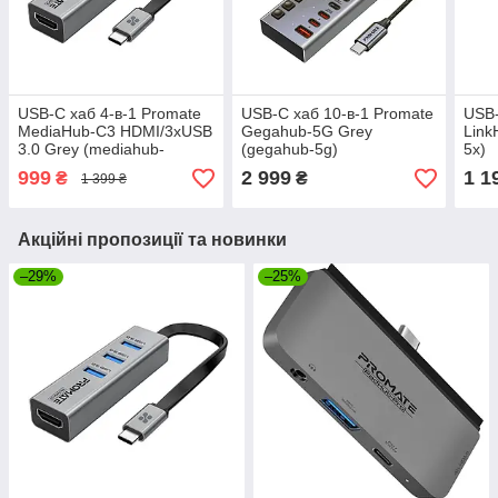
USB-C хаб 4-в-1 Promate
USB-C хаб 10-в-1 Promate
USB-
MediaHub-C3 HDMI/3xUSB
Gegahub-5G Grey
Link
3.0 Grey (mediahub-
(gegahub-5g)
5x)
c3.grey)
999
2 999
1 1
₴
₴
1 399 ₴
Акційні пропозиції та новинки
–29%
–25%