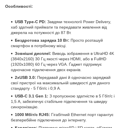
Особливості:
USB Type-C PD:
Завдяки технології Power Delivery,
хаб здатний приймати та передавати живлення від
джерела на потужності до 87 Вт.
Бездротова зарядка 10 Вт:
Просто розташуй
смартфон в потрібному місці.
Зовнішні дисплеї:
Виводь зображення в UltraHD 4K
(3840x2160) 30 Гц якості через HDMI, або в FullHD
(1920x1080) 60 Гц через VGA. Ґаджет підтримує
одночасне підключення двох екранів.
2xUSB 3.0:
Передавай дані й одночасно заряджай
свої пристрої на максимальній швидкості для даного
стандарту - 5 Гбіт/с і 0,9 А.
USB-C 3.1 Gen 1:
З пропускною здатністю в 5 Гбіт/с і
1,5 А, забезпечує стабільне підключення та швидку
синхронізацію.
1000 Мбіт/с RJ45:
Гігабітний Ethernet порт гарантує
безперебійне підключення до інтернету.
Кардрідер:
Підтримує microSD і SD карти, об'ємом