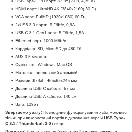
USB Type-C PD порт: 87 Вт (20 В, 4,35 А)
HDMI порт: UltraHD 4K (3840x2160) 30 Гц
VGA порт: FullHD (1920x1080) 60 Гц
2xUSB 3.0 порти: 5 Гбіт/с, 0,9А
USB-C 3.1 Gen1 порт: 5 Гбіт/с, 1,5А
Ethernet порт: 1000 Мбіт/с
Кардрідер: SD, MicroSD до 480 Гб
AUX 3.5 мм порт
Сумісність: Windows, Mac OS
Матеріал: анодований алюміній
Розміри ШхВхГ: 465x65x245 мм
Довжина USB-C кабелю: 57 см
Довжина USB-A кабелю: 140 см
Вага: 1295 г
Звертаємо увагу:
Повноцінне функціонування хаба можливо
тільки при використанні портів підключення версій
USB Type-
C 3.1 / Thunderbolt 3.0
і вище.
Примітка:
Для включення бездротової зарядки підключіть